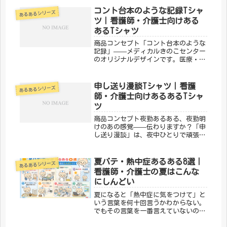
とユーモアのあるTシャツ。日常使い
はもちろん、プレゼントにもぴったり
コント台本のような記録Tシャ
あるあるシリーズ
です。「メディカルきのこセンター」
ツ｜看護師・介護士向けある
が手...
あるTシャツ
商品コンセプト「コント台本のような
記録」——メディカルきのこセンター
のオリジナルデザインです。医療・看
護・介護の現場で働く方々へ向けた、
ちょっとユーモアのあるTシャツ。日
常使いはもちろん、プレゼントにもぴ
申し送り漫談Tシャツ｜看護
あるあるシリーズ
ったりです。「メディカルきのこセン
師・介護士向けあるあるTシャ
タ...
ツ
商品コンセプト夜勤あるある、夜勤明
けのあの感覚——伝わりますか？「申
し送り漫談」は、夜中ひとりで頑張る
ナース・スタッフのリアルをユーモラ
スに表現したデザインです。夜勤仲間
への共感とエールを込めて。「メディ
夏バテ・熱中症あるある8選｜
あるあるシリーズ
カルきのこセンター」が手がけるこの
看護師・介護士の夏はこんな
デ...
にしんどい
夏になると「熱中症に気をつけて」と
いう言葉を何十回言うかわからない。
でもその言葉を一番言えていないの
は、実は自分だったりする。患者さん