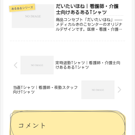
の夏を守りながら、自分の夏はどこへ
やら——そんな看護師・介護士の夏あ
だいたいほね｜看護師・介護
あるあるシリーズ
るあるを8つ集めました。① 患者さん
士向けあるあるTシャツ
に...
商品コンセプト「だいたいほね」——
メディカルきのこセンターのオリジナ
ルデザインです。医療・看護・介護の
現場で働く方々へ向けた、ちょっとユ
ーモアのあるTシャツ。日常使いはも
ちろん、プレゼントにもぴったりで
す。「メディカルきのこセンター」が
手が...
定時退勤Tシャツ｜看護師・介護士向
けあるあるTシャツ
当直Tシャツ｜看護師・夜勤スタッフ
向けTシャツ
コメント