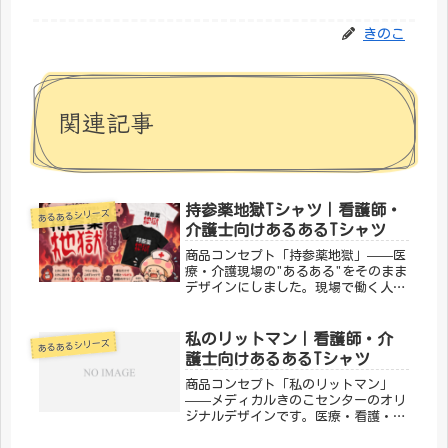
きのこ
関連記事
持参薬地獄Tシャツ｜看護師・
あるあるシリーズ
介護士向けあるあるTシャツ
商品コンセプト「持参薬地獄」——医
療・介護現場の"あるある"をそのまま
デザインにしました。現場で働く人な
ら思わず「わかる！！」と叫んでしま
うような、あの感覚を一枚に。「メデ
ィカルきのこセンター」が手がけるこ
私のリットマン｜看護師・介
あるあるシリーズ
のデザインは、医療・介護の日常を
護士向けあるあるTシャツ
ユ...
商品コンセプト「私のリットマン」
——メディカルきのこセンターのオリ
ジナルデザインです。医療・看護・介
護の現場で働く方々へ向けた、ちょっ