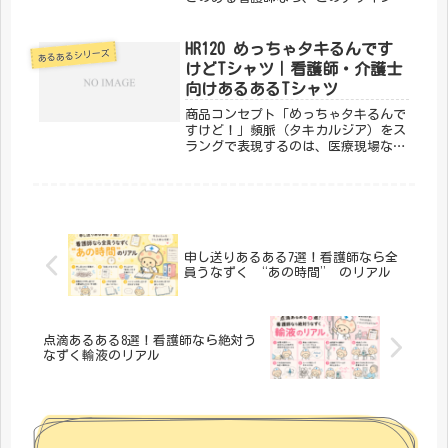
他人事じゃないはず。なぜかいつもあ
のタイミングで起きる、あるある中の
あるある。「メディカルきのこセンタ
HR120 めっちゃタキるんです
あるあるシリーズ
ー」が手がけるこのデザインは、医
けどTシャツ｜看護師・介護士
療・...
向けあるあるTシャツ
商品コンセプト「めっちゃタキるんで
すけど！」頻脈（タキカルジア）をス
ラングで表現するのは、医療現場なら
では。「HR120 めっちゃタキるんで
すけど」は、わかる人だけにわかる医
療スラングをそのままTシャツにした
デザインです。「メディカルきの
こ...
申し送りあるある7選！看護師なら全
員うなずく “あの時間” のリアル
点滴あるある8選！看護師なら絶対う
なずく輸液のリアル