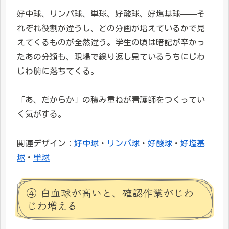
好中球、リンパ球、単球、好酸球、好塩基球——そ
れぞれ役割が違うし、どの分画が増えているかで見
えてくるものが全然違う。学生の頃は暗記が辛かっ
たあの分類も、現場で繰り返し見ているうちにじわ
じわ腑に落ちてくる。
「あ、だからか」の積み重ねが看護師をつくってい
く気がする。
関連デザイン：
好中球
・
リンパ球
・
好酸球
・
好塩基
球
・
単球
④ 白血球が高いと、確認作業がじわ
じわ増える