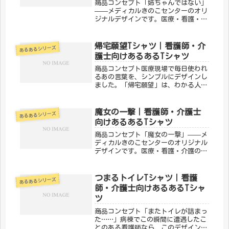
商品コンセプト「姉ちゃんではない」
——メディカルきのこセンターのオリ
ジナルデザインです。医療・看護・介
護の現場で働く方々へ向けた、ちょっ
とユーモアのあるTシャツ。日常使い
はもちろん、プレゼントにもぴったり
帰宅願望Tシャツ｜看護師・介
あるあるシリーズ
です。「メディカルきのこセンター」
護士向けあるあるTシャツ
が...
商品コンセプト医療現場で毎日使われ
るあの言葉を、シンプルにデザインし
ました。「帰宅願望」は、わかる人に
はわかる、ちょっとマニアックな医療
従事者向けTシャツです。仕事への愛
着をさりげなく表現できます。「メデ
魔女の一撃｜看護師・介護士
あるあるシリーズ
ィカルきのこセンター」が手がけるこ
向けあるあるTシャツ
の...
商品コンセプト「魔女の一撃」——メ
ディカルきのこセンターのオリジナル
デザインです。医療・看護・介護の現
場で働く方々へ向けた、ちょっとユー
モアのあるTシャツ。日常使いはもち
ろん、プレゼントにもぴったりです。
つまるトイレTシャツ｜看護
あるあるシリーズ
「メディカルきのこセンター」が手が
師・介護士向けあるあるTシャ
け...
ツ
商品コンセプト「またトイレが詰まっ
た……」病棟でこの瞬間に遭遇したこ
とのある看護師なら、このデザインは