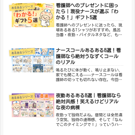
はもちろん、プレゼントにもぴったり
看護師へのプレゼントに困っ
あるあるシリーズ
です。「メディカルきのこセンター」
たら｜現役ナースが選ぶ「わ
が...
かる！」ギフト5選
看護師へのプレゼントに迷ったら、現
場あるあるTシャツがおすすめ。風呂
当番・夜勤・バイタルネタなど、もら
った瞬間に笑える医療系ユーモアTシ
ャツを現役看護師デザイナーが厳選し
てご紹介します。
ナースコールあるある8選！看
あるあるシリーズ
護師なら絶対うなずくコール
のリアル
鳴るたびに体が動く、鳴り止まない、
家でも聞こえる——ナースコールは看
護師の切っても切れない存在。今回は
ナースコールにまつわる「わかる！」
を8つ集めました。① 鳴った瞬間「誰
か取って」と念じるコールが鳴った瞬
夜勤あるある8選｜看護師なら
あるあるシリーズ
間、心の中で「誰か行ってくれ」と
絶対共感！笑えるけどリアル
強...
な夜の病棟
夜勤って独特だよね。昼間とは全然違
う空気、独特の連帯感、そして「なん
でこのタイミングで！」っていうハプ
ニングの数々。笑えるけど笑えない、
でもやっぱり笑えるのが夜勤あるあ