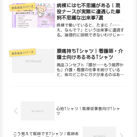
る。現役看護師として、夜の病棟のリ
病棟には七不思議がある｜現
あるあるシリーズ
アルを8つ集めました。① 静かな夜ほ
役ナースが実際に遭遇した摩
ど...
訶不思議な出来事7選
病棟で働いていると、たまに「……
え、なんで？」という出来事に遭遇す
る。論理的に説明できないわけじゃな
いんだけど、それにしても、という感
じの。私はそれをひっくるめて「病棟
の七不思議」と呼んでいます。今回
腰痛持ちTシャツ｜看護師・介
あるあるシリーズ
は、私が実際に遭遇した摩訶不思議な
護士向けあるあるTシャツ
出来事...
商品コンセプト「腰が……もう限界か
も」介護・看護の仕事を続けている
と、体のどこかにガタが来るのはある
ある。「腰痛持ち」は、そんな身体的
ハードさを笑い飛ばす、現場スタッフ
のためのデザインです。「メディカル
きのこセンター」が手がけるこのデザ
イン...
心拍Tシャツ｜医療従事者向けTシャ
ツ
こう見えて医師ですTシャツ｜医師あ