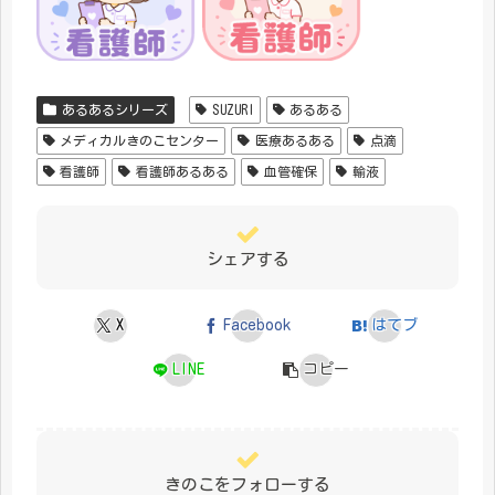
あるあるシリーズ
SUZURI
あるある
メディカルきのこセンター
医療あるある
点滴
看護師
看護師あるある
血管確保
輸液
シェアする
X
Facebook
はてブ
LINE
コピー
きのこをフォローする