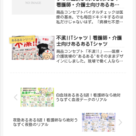
ン...
看護師・介護士向けあるあるT
シャツ
商品コンセプトバイタルチェックは医
療の基本。でも毎回ドキドキするのは
私だけじゃないはず。「病棟七不思
議 脇に挟んだはずの体温計が消える
消える」は、バイタルサインにまつわ
るあるあるをデザインにした一枚。医
不潔‼︎Tシャツ｜看護師・介護
あるあるシリーズ
療従事者なら思わずうなずいてしまい
士向けあるあるTシャツ
ます...
商品コンセプト「不潔‼︎」——医療・
介護現場の"あるある"をそのままデザ
インにしました。現場で働く人なら思
わず「わかる！！」と叫んでしまうよ
うな、あの感覚を一枚に。「メディカ
ルきのこセンター」が手がけるこのデ
ザインは、医療・介護の日常をユ
ー...
白血球あるある8選！看護師なら絶対
うなずく血液データのリアル
夜勤あるある8選！看護師なら絶対う
なずく夜勤のリアル