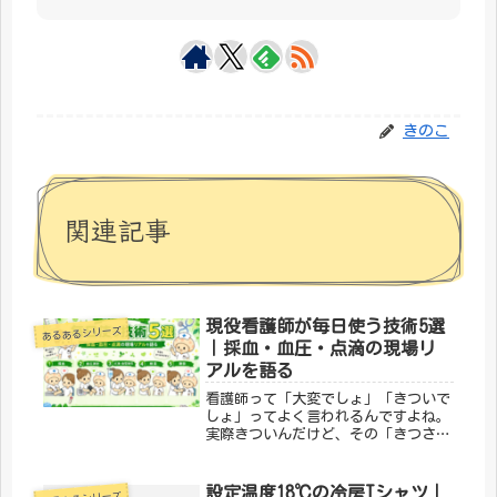
きのこ
関連記事
現役看護師が毎日使う技術5選
あるあるシリーズ
｜採血・血圧・点滴の現場リ
アルを語る
看護師って「大変でしょ」「きついで
しょ」ってよく言われるんですよね。
実際きついんだけど、その「きつさ」
の中身って意外と伝わってないなって
思うことがある。毎日やってる技術ほ
ど実は奥が深くて、採血ひとつとって
設定温度18℃の冷房Tシャツ｜