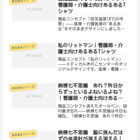
あるあるシリーズ
も、血管の見つけ方・針の角度・駆血
看護師・介護士向けあるあるT
帯...
シャツ
商品コンセプト「設定温度18℃の冷
房」——医療・介護現場の"あるあ
る"をそのままデザインにしました。
現場で働く人なら思わず「わか
る！！」と叫んでしまうような、あの
感覚を一枚に。「メディカルきのこセ
私のリットマン｜看護師・介
あるあるシリーズ
ンター」が手がけるこのデザインは、
護士向けあるあるTシャツ
医療・介護...
商品コンセプト「私のリットマン」
——メディカルきのこセンターのオリ
ジナルデザインです。医療・看護・介
護の現場で働く方々へ向けた、ちょっ
とユーモアのあるTシャツ。日常使い
はもちろん、プレゼントにもぴったり
病棟七不思議 あれ？昨日か
あるあるシリーズ
です。「メディカルきのこセンター」
らずっといるよねいるよね？
が手...
｜看護師・介護士向けあるあ
るTシャツ
商品コンセプト消えたボールペン、謎
の置き忘れ——病棟七不思議は今日も
健在。「病棟七不思議 あれ？昨日か
らずっといるよねいるよね？」は、病
棟で働く人なら絶対共感できる不思議
な出来事をデザインした一枚。「ある
病棟七不思議 脇に挟んだは
あるあるシリーズ
ある！」と笑い合える仲間へのプレゼ
ずの体温計が消える消える｜