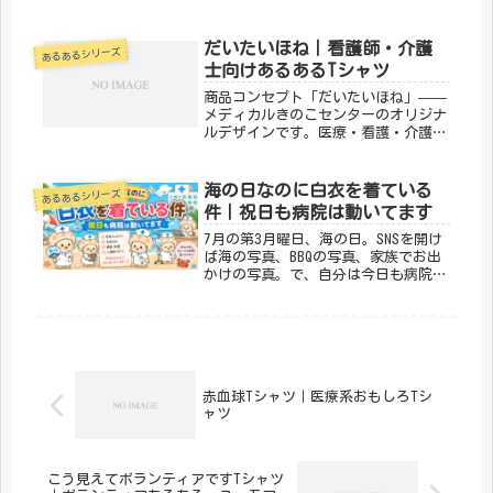
護の現場で働く方々へ向けた、ちょっ
とユーモアのあるTシャツ。日常使い
はもちろん、プレゼントにもぴったり
だいたいほね｜看護師・介護
あるあるシリーズ
です。「メディカルきのこセンター」
士向けあるあるTシャツ
が手...
商品コンセプト「だいたいほね」——
メディカルきのこセンターのオリジナ
ルデザインです。医療・看護・介護の
現場で働く方々へ向けた、ちょっとユ
ーモアのあるTシャツ。日常使いはも
ちろん、プレゼントにもぴったりで
海の日なのに白衣を着ている
あるあるシリーズ
す。「メディカルきのこセンター」が
件｜祝日も病院は動いてます
手が...
7月の第3月曜日、海の日。SNSを開け
ば海の写真、BBQの写真、家族でお出
かけの写真。で、自分は今日も病院に
いる。祝日でも、病院は止まらない患
者さんの病気は、カレンダーを見な
い。海の日だろうが、お盆だろうが、
年末年始だろうが、病棟は動いて
る...
赤血球Tシャツ｜医療系おもしろTシ
ャツ
こう見えてボランティアですTシャツ