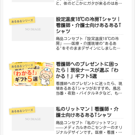
と、体のどこかにガタが来るのはある
ある。「膝故障中 ホワイト」は、そ
んな身体的ハードさを笑い飛ばす、現
場スタッフのためのデザインです。
設定温度18℃の冷房Tシャツ｜
あるあるシリーズ
「メディカルきのこセンター」が手が
看護師・介護士向けあるあるT
けるこ...
シャツ
商品コンセプト「設定温度18℃の冷
房」——医療・介護現場の"あるあ
る"をそのままデザインにしました。
現場で働く人なら思わず「わか
る！！」と叫んでしまうような、あの
感覚を一枚に。「メディカルきのこセ
看護師へのプレゼントに困っ
あるあるシリーズ
ンター」が手がけるこのデザインは、
たら｜現役ナースが選ぶ「わ
医療・介護...
かる！」ギフト5選
看護師へのプレゼントに迷ったら、現
場あるあるTシャツがおすすめ。風呂
当番・夜勤・バイタルネタなど、もら
った瞬間に笑える医療系ユーモアTシ
ャツを現役看護師デザイナーが厳選し
てご紹介します。
私のリットマン｜看護師・介
あるあるシリーズ
護士向けあるあるTシャツ
商品コンセプト「私のリットマン」
——メディカルきのこセンターのオリ
ジナルデザインです。医療・看護・介