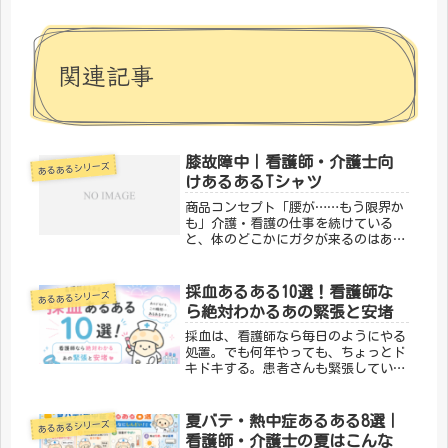
関連記事
膝故障中｜看護師・介護士向
あるあるシリーズ
けあるあるTシャツ
商品コンセプト「腰が……もう限界か
も」介護・看護の仕事を続けている
と、体のどこかにガタが来るのはある
ある。「膝故障中 ホワイト」は、そ
んな身体的ハードさを笑い飛ばす、現
場スタッフのためのデザインです。
採血あるある10選！看護師な
あるあるシリーズ
「メディカルきのこセンター」が手が
ら絶対わかるあの緊張と安堵
けるこ...
採血は、看護師なら毎日のようにやる
処置。でも何年やっても、ちょっとド
キドキする。患者さんも緊張している
けど、実はこっちも同じくらい緊張し
ているんです。そんな採血にまつわる
「わかる！」を10個集めました。患者
夏バテ・熱中症あるある8選｜
あるあるシリーズ
さん編① 「血管細いってよく言わ
看護師・介護士の夏はこんな