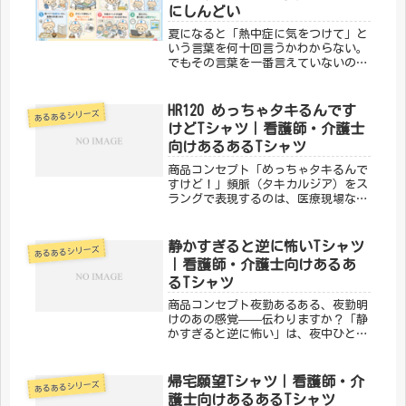
れ...
にしんどい
夏になると「熱中症に気をつけて」と
いう言葉を何十回言うかわからない。
でもその言葉を一番言えていないの
は、実は自分だったりする。患者さん
の夏を守りながら、自分の夏はどこへ
やら——そんな看護師・介護士の夏あ
HR120 めっちゃタキるんです
あるあるシリーズ
るあるを8つ集めました。① 患者さん
けどTシャツ｜看護師・介護士
に...
向けあるあるTシャツ
商品コンセプト「めっちゃタキるんで
すけど！」頻脈（タキカルジア）をス
ラングで表現するのは、医療現場なら
では。「HR120 めっちゃタキるんで
すけど」は、わかる人だけにわかる医
療スラングをそのままTシャツにした
静かすぎると逆に怖いTシャツ
あるあるシリーズ
デザインです。「メディカルきの
｜看護師・介護士向けあるあ
こ...
るTシャツ
商品コンセプト夜勤あるある、夜勤明
けのあの感覚——伝わりますか？「静
かすぎると逆に怖い」は、夜中ひとり
で頑張るナース・スタッフのリアルを
ユーモラスに表現したデザインです。
夜勤仲間への共感とエールを込めて。
帰宅願望Tシャツ｜看護師・介
あるあるシリーズ
「メディカルきのこセンター」が手が
護士向けあるあるTシャツ