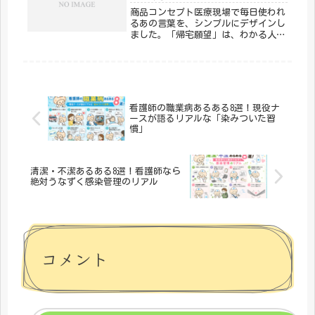
け...
商品コンセプト医療現場で毎日使われ
るあの言葉を、シンプルにデザインし
ました。「帰宅願望」は、わかる人に
はわかる、ちょっとマニアックな医療
従事者向けTシャツです。仕事への愛
着をさりげなく表現できます。「メデ
ィカルきのこセンター」が手がけるこ
の...
看護師の職業病あるある8選！現役ナ
ースが語るリアルな「染みついた習
慣」
清潔・不潔あるある8選！看護師なら
絶対うなずく感染管理のリアル
コメント