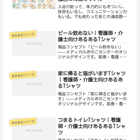
入浴介助って、体力的にもきついし、
技術もいるし、コミュニケーション力
もいる。でも終わったあとの達成感
と、患者さんの「さっぱりした〜」っ
て顔が忘れられなくて、なんだかんだ
続けられる仕事でもある。そんな入浴
ビール飲めない｜看護師・介
あるあるシリーズ
介助のリアルを8つ集めました。① 介
護士向けあるあるTシャツ
助...
商品コンセプト「ビール飲めない」
——メディカルきのこセンターのオリ
ジナルデザインです。医療・看護・介
護の現場で働く方々へ向けた、ちょっ
とユーモアのあるTシャツ。日常使い
はもちろん、プレゼントにもぴったり
家に帰ると猫がいますTシャツ
あるあるシリーズ
です。「メディカルきのこセンター」
｜看護師・介護士向けあるあ
が手...
るTシャツ
商品コンセプト「家に帰ると猫がいま
す」——メディカルきのこセンターの
オリジナルデザインです。医療・看
護・介護の現場で働く方々へ向けた、
ちょっとユーモアのあるTシャツ。日
常使いはもちろん、プレゼントにもぴ
つまるトイレTシャツ｜看護
あるあるシリーズ
ったりです。「メディカルきのこセン
師・介護士向けあるあるTシャ
ター...
ツ