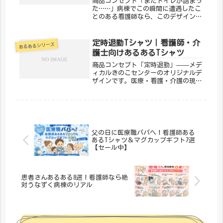
商品コンセプト「またトイレが詰まっ
た……」病棟でこの瞬間に遭遇したこ
とのある看護師なら、このデザインは
他人事じゃないはず。なぜかいつもあ
のタイミングで起きる、あるある中の
あるある。「メディカルきのこセンタ
定時退勤Tシャツ｜看護師・介
あるあるシリーズ
ー」が手がけるこのデザインは、医
護士向けあるあるTシャツ
療・...
商品コンセプト「定時退勤」——メデ
ィカルきのこセンターのオリジナルデ
ザインです。医療・看護・介護の現場
で働く方々へ向けた、ちょっとユーモ
アのあるTシャツ。日常使いはもちろ
ん、プレゼントにもぴったりです。
「メディカルきのこセンター」が手が
ける...
父の日に医療職パパへ！看護師ある
あるTシャツ＆マグカップギフト7選
【セール中】
患者さんあるある8選！看護師なら絶
対うなずく病棟のリアル