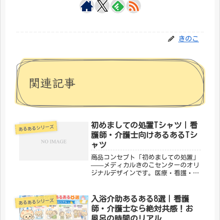
きのこ
関連記事
初めましての処置Tシャツ｜看
あるあるシリーズ
護師・介護士向けあるあるTシ
ャツ
商品コンセプト「初めましての処置」
——メディカルきのこセンターのオリ
ジナルデザインです。医療・看護・介
護の現場で働く方々へ向けた、ちょっ
とユーモアのあるTシャツ。日常使い
はもちろん、プレゼントにもぴったり
入浴介助あるある8選｜看護
あるあるシリーズ
です。「メディカルきのこセンター」
師・介護士なら絶対共感！お
が...
風呂の時間のリアル