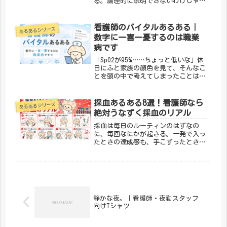
る。論理的に説明できないわけじゃな
いんだけど、それにしても、という感
じの。私はそれをひっくるめて「病棟
の七不思議」と呼んでいます。今回
看護師のバイタルあるある｜
あるあるシリーズ
は、私が実際に遭遇した摩訶不思議な
数字に一喜一憂するのは職業
出来事...
病です
「SpO2が95%……ちょっと低いな」休
日にふと家族の顔色を見て、そんなこ
とを頭の中で考えてしまったことはあ
りませんか。バイタルサインへの反応
が完全に体に染みついてしまっている
——これ、看護師あるあるの中でもか
採血あるある8選！看護師なら
あるあるシリーズ
なり上位に入るやつだと思います...
絶対うなずく採血のリアル
採血は毎日のルーティンのはずなの
に、毎回なにかが起きる。一発で入っ
たときの達成感も、手こずったときの
しんどさも、全部ひっくるめて採血あ
るある。今回は採血にまつわる「わか
る！」を8つ集めました。① 一発で入
った時の達成感がすごい細い血管、動
く...
静かな夜。｜看護師・夜勤スタッフ
向けTシャツ