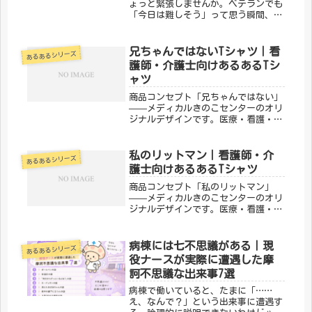
ょっと緊張しませんか。ベテランでも
「今日は難しそう」って思う瞬間、あ
るある。① 採血が一発で決まった日
の達成感は格別針が入った瞬間、スー
ッと血管にハマる感覚。陰圧がかかっ
兄ちゃんではないTシャツ｜看
あるあるシリーズ
て血がすーっと引けてくるあの感じ、
護師・介護士向けあるあるTシ
こ...
ャツ
商品コンセプト「兄ちゃんではない」
——メディカルきのこセンターのオリ
ジナルデザインです。医療・看護・介
護の現場で働く方々へ向けた、ちょっ
とユーモアのあるTシャツ。日常使い
はもちろん、プレゼントにもぴったり
私のリットマン｜看護師・介
あるあるシリーズ
です。「メディカルきのこセンター」
護士向けあるあるTシャツ
が...
商品コンセプト「私のリットマン」
——メディカルきのこセンターのオリ
ジナルデザインです。医療・看護・介
護の現場で働く方々へ向けた、ちょっ
とユーモアのあるTシャツ。日常使い
はもちろん、プレゼントにもぴったり
病棟には七不思議がある｜現
あるあるシリーズ
です。「メディカルきのこセンター」
役ナースが実際に遭遇した摩
が手...
訶不思議な出来事7選
病棟で働いていると、たまに「……
え、なんで？」という出来事に遭遇す