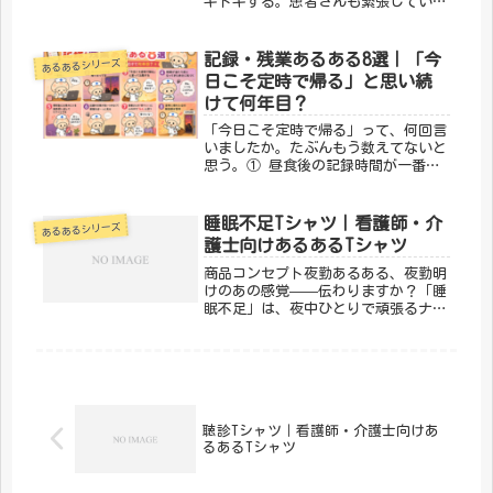
キドキする。患者さんも緊張している
けど、実はこっちも同じくらい緊張し
ているんです。そんな採血にまつわる
「わかる！」を10個集めました。患者
記録・残業あるある8選｜「今
あるあるシリーズ
さん編① 「血管細いってよく言わ
日こそ定時で帰る」と思い続
れ...
けて何年目？
「今日こそ定時で帰る」って、何回言
いましたか。たぶんもう数えてないと
思う。① 昼食後の記録時間が一番眠
い食後にナースステーションで記録を
打ち始めると、急に眠くなる。画面を
見てるのか、目をつぶってるのか、自
睡眠不足Tシャツ｜看護師・介
あるあるシリーズ
分でもわからない瞬間がある。
護士向けあるあるTシャツ
「SOA...
商品コンセプト夜勤あるある、夜勤明
けのあの感覚——伝わりますか？「睡
眠不足」は、夜中ひとりで頑張るナー
ス・スタッフのリアルをユーモラスに
表現したデザインです。夜勤仲間への
共感とエールを込めて。「メディカル
きのこセンター」が手がけるこのデザ
イ...
聴診Tシャツ｜看護師・介護士向けあ
るあるTシャツ