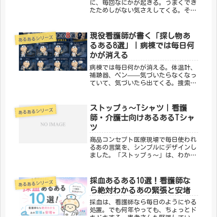
に、毎回なにかが起きる。うまくでき
たためしがない気さえしてくる。そん
な申し送りにまつわる「わかる！」を
8つ集めました。① 暴れん坊患者が現
れ、てんやわんや。気づいたら申し送
現役看護師が書く「探し物あ
あるあるシリーズ
りが長くなってた入院あり、急変あ
るある8選」｜病棟では毎日何
り、...
かが消える
病棟では毎日何かが消える。体温計、
補聴器、ペン——気づいたらなくなっ
ていて、気づいたら出てくる。捜索任
務は看護師の日常業務のひとつといっ
ても過言ではない。現場の本音、8つ
集めました。① 体温計が脇から消え
ストップぅ〜Tシャツ｜看護
あるあるシリーズ
る脇に挟んだはずなのに、測定後に体
師・介護士向けあるあるTシャ
温...
ツ
商品コンセプト医療現場で毎日使われ
るあの言葉を、シンプルにデザインし
ました。「ストップぅ〜」は、わかる
人にはわかる、ちょっとマニアックな
医療従事者向けTシャツです。仕事へ
の愛着をさりげなく表現できます。
採血あるある10選！看護師な
あるあるシリーズ
「メディカルきのこセンター」が手が
ら絶対わかるあの緊張と安堵
ける...
採血は、看護師なら毎日のようにやる
処置。でも何年やっても、ちょっとド