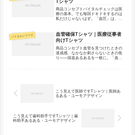
Tシャツ
デ...
商品コンセプトバイタルチェックは医
療の基本。でも毎回ドキドキするのは
私だけじゃないはず。「血圧」は、バ
イタルサインにまつわるあるあるをデ
ザインにした一枚。医療従事者なら思
わずうなずいてしまいます。「メディ
血管確保Tシャツ｜医療従事者
バイタルシリーズ
カルきのこセンター」が手がけるこの
向けTシャツ
デ...
商品コンセプト血管を見つけたときの
達成感、なかなか刺さらないときの焦
り——採血あるあるを一枚に。「血管
確保」は、採血・ルート確保に日々奮
闘する医療スタッフのためのデザイン
です。「わかる！」が詰まっていま
す。「メディカルきのこセンター」が
手が...
こう見えて医師ですTシャツ｜医師あ
るある・ユーモアデザイン
こう見えて歯科助手ですTシャツ｜歯
科助手あるある・ユーモアデザイン