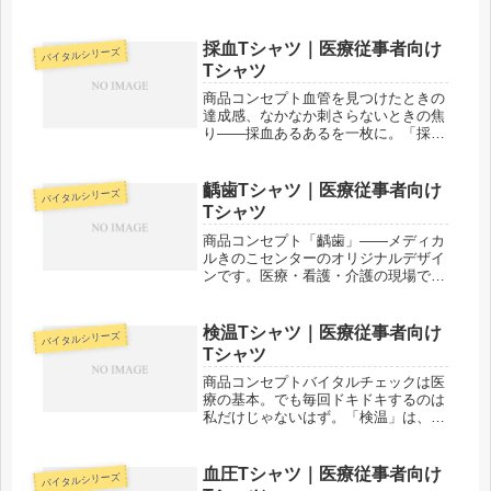
プ」は、毎日ルートと格闘しているナ
ースに刺さるデザインです。点滴管理
の苦労と達成感を一枚に。「メディカ
採血Tシャツ｜医療従事者向け
バイタルシリーズ
ルきのこセンター」が手がけるこのデ
Tシャツ
ザインは、...
商品コンセプト血管を見つけたときの
達成感、なかなか刺さらないときの焦
り——採血あるあるを一枚に。「採
血」は、採血・ルート確保に日々奮闘
する医療スタッフのためのデザインで
す。「わかる！」が詰まっています。
齲歯Tシャツ｜医療従事者向け
バイタルシリーズ
「メディカルきのこセンター」が手が
Tシャツ
ける...
商品コンセプト「齲歯」——メディカ
ルきのこセンターのオリジナルデザイ
ンです。医療・看護・介護の現場で働
く方々へ向けた、ちょっとユーモアの
あるTシャツ。日常使いはもちろん、
プレゼントにもぴったりです。「メデ
検温Tシャツ｜医療従事者向け
バイタルシリーズ
ィカルきのこセンター」が手がけるこ
Tシャツ
の...
商品コンセプトバイタルチェックは医
療の基本。でも毎回ドキドキするのは
私だけじゃないはず。「検温」は、バ
イタルサインにまつわるあるあるをデ
ザインにした一枚。医療従事者なら思
わずうなずいてしまいます。「メディ
血圧Tシャツ｜医療従事者向け
バイタルシリーズ
カルきのこセンター」が手がけるこの