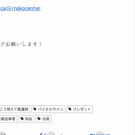
icalkinokocenter
クお願いします！
こう見えて看護師
バイタルサイン
プレゼント
医療従事者
採血
点滴