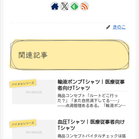
きのこ
関連記事
輸液ポンプTシャツ｜医療従事
バイタルシリーズ
者向けTシャツ
商品コンセプト「ルートどこ行っ
た？」「また自然滴下してる……」
——点滴管理あるある。「輸液ポン
プ」は、毎日ルートと格闘しているナ
ースに刺さるデザインです。点滴管理
の苦労と達成感を一枚に。「メディカ
血圧Tシャツ｜医療従事者向け
バイタルシリーズ
ルきのこセンター」が手がけるこのデ
Tシャツ
ザインは、...
商品コンセプトバイタルチェックは医