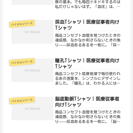
療の基本。でも毎回ドキドキするのは
私だけじゃないはず。「血圧」は、バ
イタルサインにまつわるあるあるをデ
ザインにした一枚。医療従事者なら思
わずうなずいてしまいます。「メディ
採血Tシャツ｜医療従事者向け
バイタルシリーズ
カルきのこセンター」が手がけるこの
Tシャツ
デ...
商品コンセプト血管を見つけたときの
達成感、なかなか刺さらないときの焦
り——採血あるあるを一枚に。「採
血」は、採血・ルート確保に日々奮闘
する医療スタッフのためのデザインで
す。「わかる！」が詰まっています。
瞳孔Tシャツ｜医療従事者向け
バイタルシリーズ
「メディカルきのこセンター」が手が
Tシャツ
ける...
商品コンセプト医療現場で毎日使われ
るあの言葉を、シンプルにデザインし
ました。「瞳孔」は、わかる人にはわ
かる、ちょっとマニアックな医療従事
者向けTシャツです。仕事への愛着を
さりげなく表現できます。「メディカ
脳底動脈Tシャツ｜医療従事者
バイタルシリーズ
ルきのこセンター」が手がけるこのデ
向けTシャツ
ザ...
商品コンセプト血管を見つけたときの
達成感、なかなか刺さらないときの焦
り——採血あるあるを一枚に。「脳底
動脈」は、採血・ルート確保に日々奮
闘する医療スタッフのためのデザイン