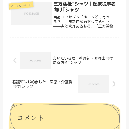
です。「わかる！」が詰まっていま
三方活栓Tシャツ｜医療従事者
バイタルシリーズ
す。「メディカルきのこセンター」が
向けTシャツ
手が...
商品コンセプト「ルートどこ行っ
た？」「また自然滴下してる……」
——点滴管理あるある。「三方活栓」
は、毎日ルートと格闘しているナース
に刺さるデザインです。点滴管理の苦
労と達成感を一枚に。「メディカルき
のこセンター」が手がけるこのデザイ
ンは、医...
だいたいほね｜看護師・介護士向け
あるあるTシャツ
看護師はじめました｜医療・介護職
向けTシャツ
コメント