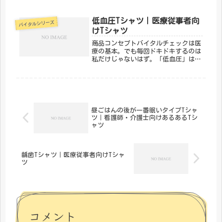
躍するスタッフたちの誇りとユーモア
を込めたデザインです。AEDの場所を
把握しているあなたにこそ。「メディ
低血圧Tシャツ｜医療従事者向
バイタルシリーズ
カルきのこセンター」が手がける...
けTシャツ
商品コンセプトバイタルチェックは医
療の基本。でも毎回ドキドキするのは
私だけじゃないはず。「低血圧」は、
バイタルサインにまつわるあるあるを
デザインにした一枚。医療従事者なら
思わずうなずいてしまいます。「メデ
ィカルきのこセンター」が手がけるこ
の...
昼ごはんの後が一番眠いタイプTシャ
ツ｜看護師・介護士向けあるあるTシ
ャツ
齲歯Tシャツ｜医療従事者向けTシャ
ツ
コメント