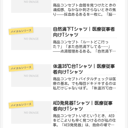
デ...
商品コンセプト血管を見つけたときの
達成感、なかなか刺さらないときの焦
り——採血あるあるを一枚に。「脳底
動脈」は、採血・ルート確保に日々奮
闘する医療スタッフのためのデザイン
です。「わかる！」が詰まっていま
自然滴下Tシャツ｜医療従事者
バイタルシリーズ
す。「メディカルきのこセンター」が
向けTシャツ
手が...
商品コンセプト「ルートどこ行っ
た？」「また自然滴下してる……」
——点滴管理あるある。「自然滴下」
は、毎日ルートと格闘しているナース
に刺さるデザインです。点滴管理の苦
労と達成感を一枚に。「メディカルき
体温35℃台Tシャツ｜医療従事
バイタルシリーズ
のこセンター」が手がけるこのデザイ
者向けTシャツ
ンは、医...
商品コンセプトバイタルチェックは医
療の基本。でも毎回ドキドキするのは
私だけじゃないはず。「体温35℃台」
は、バイタルサインにまつわるあるあ
るをデザインにした一枚。医療従事者
なら思わずうなずいてしまいます。
AED発見器Tシャツ｜医療従事
バイタルシリーズ
「メディカルきのこセンター」が手が
者向けTシャツ
け...
商品コンセプトいざというとき、AED
をどこよりも早く見つけるのが私の仕
事。「AED発見器」は、救命の場で活