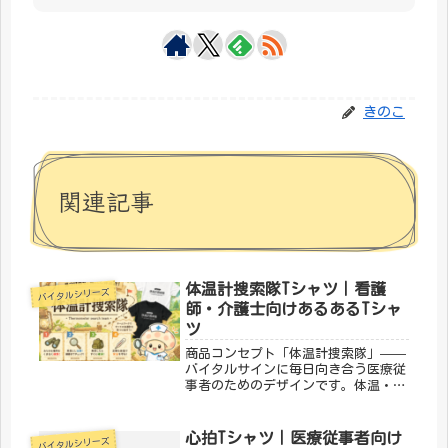
きのこ
関連記事
体温計捜索隊Tシャツ｜看護
バイタルシリーズ
師・介護士向けあるあるTシャ
ツ
商品コンセプト「体温計捜索隊」——
バイタルサインに毎日向き合う医療従
事者のためのデザインです。体温・血
圧・酸素・心拍——数字に一喜一憂す
るのが仕事。そんな医療従事者の日常
をおしゃれな漢字デザインで表現しま
心拍Tシャツ｜医療従事者向け
バイタルシリーズ