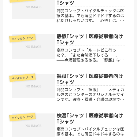
した。わかる人にはちゃんと刺さる、
Tシャツ
そ...
商品コンセプトバイタルチェックは医
療の基本。でも毎回ドキドキするのは
私だけじゃないはず。「心拍」は、バ
イタルサインにまつわるあるあるをデ
ザインにした一枚。医療従事者なら思
わずうなずいてしまいます。「メディ
静脈Tシャツ｜医療従事者向け
バイタルシリーズ
カルきのこセンター」が手がけるこの
Tシャツ
デ...
商品コンセプト「ルートどこ行っ
た？」「また自然滴下してる……」
——点滴管理あるある。「静脈」は、
毎日ルートと格闘しているナースに刺
さるデザインです。点滴管理の苦労と
達成感を一枚に。「メディカルきのこ
裸眼Tシャツ｜医療従事者向け
バイタルシリーズ
センター」が手がけるこのデザイン
Tシャツ
は、医療・...
商品コンセプト「裸眼」——メディカ
ルきのこセンターのオリジナルデザイ
ンです。医療・看護・介護の現場で働
く方々へ向けた、ちょっとユーモアの
あるTシャツ。日常使いはもちろん、
プレゼントにもぴったりです。「メデ
検温Tシャツ｜医療従事者向け
バイタルシリーズ
ィカルきのこセンター」が手がけるこ
Tシャツ
の...
商品コンセプトバイタルチェックは医
療の基本。でも毎回ドキドキするのは