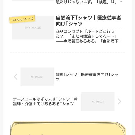
私だけじゃないはず。「検温」は、バ
イタルサインにまつわるあるあるをデ
ザインにした一枚。医療従事者なら思
わずうなずいてしまいます。「メディ
自然滴下Tシャツ｜医療従事者
バイタルシリーズ
カルきのこセンター」が手がけるこの
向けTシャツ
デ...
商品コンセプト「ルートどこ行っ
た？」「また自然滴下してる……」
——点滴管理あるある。「自然滴下」
は、毎日ルートと格闘しているナース
に刺さるデザインです。点滴管理の苦
労と達成感を一枚に。「メディカルき
のこセンター」が手がけるこのデザイ
ンは、医...
齲歯Tシャツ｜医療従事者向けTシャ
ツ
ナースコールゆずりますTシャツ｜看
護師・介護士向けあるあるTシャツ