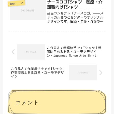
そんなヘルパーの日常をユーモアに込
ナースロゴTシャツ｜医療・介
職業シリーズ
めたのが、メディカルきのこセンター
護職向けTシャツ
の...
商品コンセプト「ナースロゴ」——メ
ディカルきのこセンターのオリジナル
デザインです。医療・看護・介護の現
場で働く方々へ向けた、ちょっとユー
モアのあるTシャツ。日常使いはもち
ろん、プレゼントにもぴったりです。
「メディカルきのこセンター」が手が
け...
こう見えて看護助手ですTシャツ｜看
護助手あるある・ユーモアデザイ
ン・Japanese Nurse Aide Shirt
こう見えて作業療法士ですTシャツ｜
作業療法士あるある・ユーモアデザ
イン
コメント