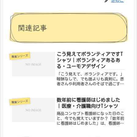
きのこ
関連記事
こう見えてボランティアですT
職業シリーズ
シャツ｜ボランティアあるあ
る・ユーモアデザイン
「こう見えて、ボランティアです。」
報酬なしで、でも誰よりも真剣に。患
者さんや利用者さんのそばで過ごす時
間を大切にしているのがボランティア
の方々です。そんなボランティアの誇
りをユーモラスに込めたのが、メディ
数年前に看護師はじめました
職業シリーズ
カルきのこセンターの「こう見えてボ
｜医療・介護職向けTシャツ
ラ...
商品コンセプト看護師になった日のこ
と、今でも覚えていますか？「数年前
に看護師はじめました」は、看護師と
しての第一歩を踏み出したすべての人
へのデザインです。新人ナースへのプ