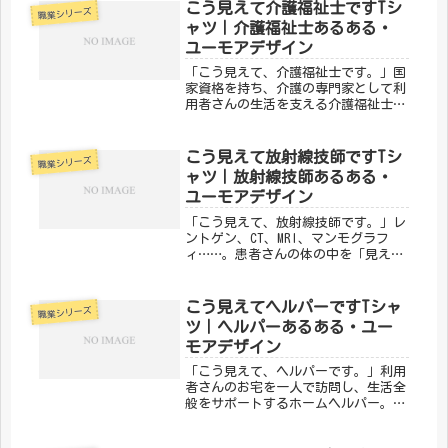
レゼントにも、ベテランが初心を思い
こう見えて介護福祉士ですTシ
職業シリーズ
出すのにも。「メディカルきのこセン
ャツ｜介護福祉士あるある・
タ...
ユーモアデザイン
「こう見えて、介護福祉士です。」国
家資格を持ち、介護の専門家として利
用者さんの生活を支える介護福祉士。
「介護士と何が違うの？」という疑問
にも、笑顔で説明してきた方も多いは
ず。そんな介護福祉士の誇りをユーモ
こう見えて放射線技師ですTシ
職業シリーズ
ラスに込めたのが、メディカルきのこ
ャツ｜放射線技師あるある・
セ...
ユーモアデザイン
「こう見えて、放射線技師です。」レ
ントゲン、CT、MRI、マンモグラフ
ィ……。患者さんの体の中を「見える
化」して、診断を支えるのが放射線技
師です。そんな縁の下の力持ちの誇り
をユーモラスに表現したのが、メディ
こう見えてヘルパーですTシャ
職業シリーズ
カルきのこセンターの「こう見えて
ツ｜ヘルパーあるある・ユー
放...
モアデザイン
「こう見えて、ヘルパーです。」利用
者さんのお宅を一人で訪問し、生活全
般をサポートするホームヘルパー。孤
独になりがちな在宅生活に寄り添い、
その人らしい暮らしを守る仕事です。