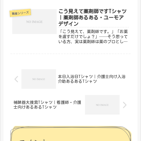
へのデザインです。新人ナースへのプ
レゼントにも、ベテランが初心を思い
こう見えて薬剤師ですTシャツ
職業シリーズ
出すのにも。「メディカルきのこセン
｜薬剤師あるある・ユーモア
タ...
デザイン
「こう見えて、薬剤師です。」「お薬
を渡すだけでしょ？」──そう思って
いる方、実は薬剤師は薬のプロとし
て、服薬指導・相互作用チェック・在
庫管理まで幅広い専門知識を日々駆使
しています。そんな薬剤師の実態とユ
ーモアを込めたのが、メディカルきの
こセ...
本日入浴日Tシャツ｜介護士向け入浴
介助あるあるTシャツ
補聴器大捜索Tシャツ｜看護師・介護
士向けあるあるTシャツ