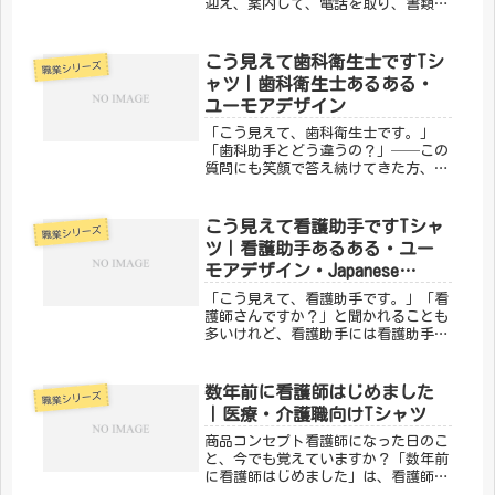
迎え、案内して、電話を取り、書類を
処理する──その全部を同時にこなす
のが受付のお仕事です。そんな受付ス
タッフの日常をユーモアに込めたの
こう見えて歯科衛生士ですTシ
職業シリーズ
が、メディカルきのこセンターの「こ
ャツ｜歯科衛生士あるある・
う見...
ユーモアデザイン
「こう見えて、歯科衛生士です。」
「歯科助手とどう違うの？」──この
質問にも笑顔で答え続けてきた方、多
いのではないでしょうか。歯周病の管
理から予防処置、患者指導まで、専門
的な知識と技術で口腔の健康を守るプ
こう見えて看護助手ですTシャ
職業シリーズ
ロが歯科衛生士。その誇りをユーモラ
ツ｜看護助手あるある・ユー
スに...
モアデザイン・Japanese
Nurse Aide Shirt
「こう見えて、看護助手です。」「看
護師さんですか？」と聞かれることも
多いけれど、看護助手には看護助手に
しかわからない仕事がある。患者さん
の移送、食事・入浴・排泄のサポー
ト、病棟の環境整備……。縁の下の力
数年前に看護師はじめました
職業シリーズ
持ちとして、医療現場を毎日支えてい
｜医療・介護職向けTシャツ
るの...
商品コンセプト看護師になった日のこ
と、今でも覚えていますか？「数年前
に看護師はじめました」は、看護師と
しての第一歩を踏み出したすべての人