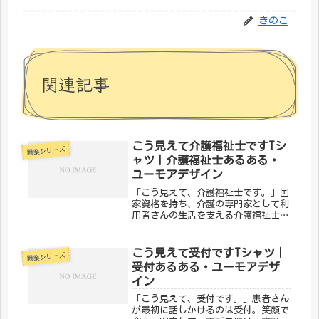
きのこ
関連記事
こう見えて介護福祉士ですTシ
職業シリーズ
ャツ｜介護福祉士あるある・
ユーモアデザイン
「こう見えて、介護福祉士です。」国
家資格を持ち、介護の専門家として利
用者さんの生活を支える介護福祉士。
「介護士と何が違うの？」という疑問
にも、笑顔で説明してきた方も多いは
ず。そんな介護福祉士の誇りをユーモ
こう見えて受付ですTシャツ｜
職業シリーズ
ラスに込めたのが、メディカルきのこ
受付あるある・ユーモアデザ
セ...
イン
「こう見えて、受付です。」患者さん
が最初に話しかけるのは受付。笑顔で