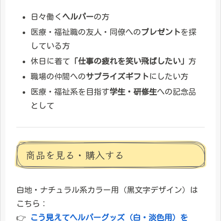
日々働く
ヘルパー
の方
医療・福祉職の友人・同僚への
プレゼント
を探
している方
休日に着て
「仕事の疲れを笑い飛ばしたい」
方
職場の仲間への
サプライズギフト
にしたい方
医療・福祉系を目指す
学生・研修生
への記念品
として
商品を見る・購入する
白地・ナチュラル系カラー用（黒文字デザイン）は
こちら：
👉
こう見えてヘルパーグッズ（白・淡色用）を