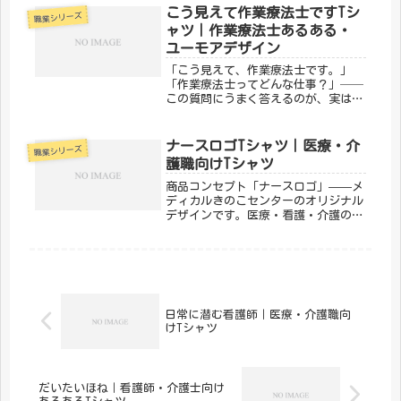
にも、ベテランが初心を思い出すのに
こう見えて作業療法士ですTシ
職業シリーズ
も。「メディカルきのこセンター」が
ャツ｜作業療法士あるある・
手...
ユーモアデザイン
「こう見えて、作業療法士です。」
「作業療法士ってどんな仕事？」──
この質問にうまく答えるのが、実はな
かなか難しいのが作業療法士あるあ
る。日常生活の動作を支え、その人ら
しい生活の回復をサポートするOT。手
ナースロゴTシャツ｜医療・介
職業シリーズ
芸からパソコン操作まで、幅広い「作
護職向けTシャツ
業」...
商品コンセプト「ナースロゴ」——メ
ディカルきのこセンターのオリジナル
デザインです。医療・看護・介護の現
場で働く方々へ向けた、ちょっとユー
モアのあるTシャツ。日常使いはもち
ろん、プレゼントにもぴったりです。
「メディカルきのこセンター」が手が
け...
日常に潜む看護師｜医療・介護職向
けTシャツ
だいたいほね｜看護師・介護士向け