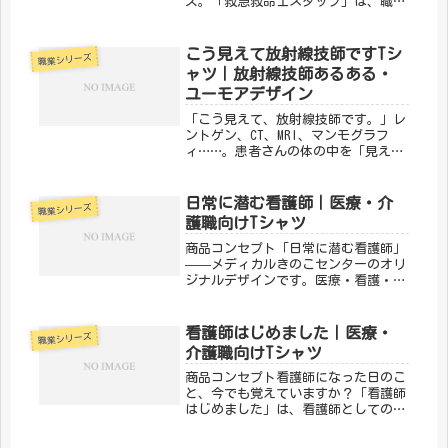
ズ。「救急救命士スタッフ」は、職場
でも普段使いでもOKな一枚です。仕事
への愛着をさりげなく表現しましょ
う。「メディカルきのこセンター」が
こう見えて放射線技師ですTシ
職業シリーズ
手がけるこのデザインは、医療・介護
ャツ｜放射線技師あるある・
の...
ユーモアデザイン
「こう見えて、放射線技師です。」レ
ントゲン、CT、MRI、マンモグラフ
ィ……。患者さんの体の中を「見える
化」して、診断を支えるのが放射線技
師です。そんな縁の下の力持ちの誇り
をユーモラスに表現したのが、メディ
日常に潜む看護師｜医療・介
職業シリーズ
カルきのこセンターの「こう見えて
護職向けTシャツ
放...
商品コンセプト「日常に潜む看護師」
——メディカルきのこセンターのオリ
ジナルデザインです。医療・看護・介
護の現場で働く方々へ向けた、ちょっ
とユーモアのあるTシャツ。日常使い
はもちろん、プレゼントにもぴったり
看護師はじめました｜医療・
職業シリーズ
です。「メディカルきのこセンター」
介護職向けTシャツ
が...
商品コンセプト看護師になった日のこ
と、今でも覚えていますか？「看護師
はじめました」は、看護師としての第
一歩を踏み出したすべての人へのデザ
インです。新人ナースへのプレゼント