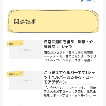
きのこ
関連記事
日常に潜む看護師｜医療・介
職業シリーズ
護職向けTシャツ
商品コンセプト「日常に潜む看護師」
——メディカルきのこセンターのオリ
ジナルデザインです。医療・看護・介
護の現場で働く方々へ向けた、ちょっ
とユーモアのあるTシャツ。日常使い
はもちろん、プレゼントにもぴったり
こう見えてヘルパーですTシャ
職業シリーズ
です。「メディカルきのこセンター」
ツ｜ヘルパーあるある・ユー
が...
モアデザイン
「こう見えて、ヘルパーです。」利用
者さんのお宅を一人で訪問し、生活全
般をサポートするホームヘルパー。孤
独になりがちな在宅生活に寄り添い、
その人らしい暮らしを守る仕事です。