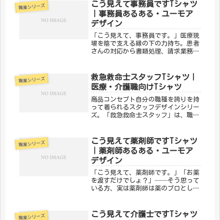
そんなヘルパーの日常をユーモアに込
こう見えて事務員ですTシャツ
職業シリーズ
めたのが、メディカルきのこセンター
｜事務員あるある・ユーモア
の...
デザイン
「こう見えて、事務員です。」医療現
場を陰で支える縁の下の力持ち。患者
さんの対応から書類処理、請求業務ま
で、なくてはならない存在が事務員で
す。「裏方」だからこそわかる大変さ
とやりがいを、メディカルきのこセン
救急救命士スタッフTシャツ｜
職業シリーズ
ターの「こう見えて事務員です。」デ
医療・介護職向けTシャツ
ザ...
商品コンセプト自分の職種を誇りを持
って着られるスタッフデザインシリー
ズ。「救急救命士スタッフ」は、職場
でも普段使いでもOKな一枚です。仕事
への愛着をさりげなく表現しましょ
う。「メディカルきのこセンター」が
こう見えて薬剤師ですTシャツ
職業シリーズ
手がけるこのデザインは、医療・介護
｜薬剤師あるある・ユーモア
の...
デザイン
「こう見えて、薬剤師です。」「お薬
を渡すだけでしょ？」──そう思って
いる方、実は薬剤師は薬のプロとし
て、服薬指導・相互作用チェック・在
庫管理まで幅広い専門知識を日々駆使
しています。そんな薬剤師の実態とユ
こう見えて介護士ですTシャツ
職業シリーズ
ーモアを込めたのが、メディカルきの