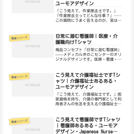
ユーモアデザイン
「こう見えて、作業療法士です。」
「作業療法士ってどんな仕事？」──
この質問にうまく答えるのが、実はな
かなか難しいのが作業療法士あるあ
る。日常生活の動作を支え、その人ら
しい生活の回復をサポートするOT。手
日常に潜む看護師｜医療・介
職業シリーズ
芸からパソコン操作まで、幅広い「作
護職向けTシャツ
業」...
商品コンセプト「日常に潜む看護師」
——メディカルきのこセンターのオリ
ジナルデザインです。医療・看護・介
護の現場で働く方々へ向けた、ちょっ
とユーモアのあるTシャツ。日常使い
はもちろん、プレゼントにもぴったり
こう見えて介護福祉士ですTシ
職業シリーズ
です。「メディカルきのこセンター」
ャツ｜介護福祉士あるある・
が...
ユーモアデザイン
「こう見えて、介護福祉士です。」国
家資格を持ち、介護の専門家として利
用者さんの生活を支える介護福祉士。
「介護士と何が違うの？」という疑問
にも、笑顔で説明してきた方も多いは
ず。そんな介護福祉士の誇りをユーモ
こう見えて看護師ですTシャツ
職業シリーズ
ラスに込めたのが、メディカルきのこ
｜看護師あるある・ユーモア
セ...
デザイン・Japanese Nurse