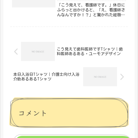
Shirt
「こう見えて、看護師です。」休日に
ふらっと出かけると、「え、看護師さ
んなんですか！？」と驚かれた経験、
ありませんか？白衣を脱いだら、ただ
の人。でも心の中には、採血・点滴・
急変対応で磨かれたプロの感覚がしっ
かり宿っている。そんな看護師のあの
独...
こう見えて歯科医師ですTシャツ｜歯
科医師あるある・ユーモアデザイン
本日入浴日Tシャツ｜介護士向け入浴
介助あるあるTシャツ
コメント