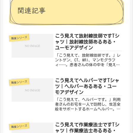
関連記事
こう見えて放射線技師ですTシ
職業シリーズ
ャツ｜放射線技師あるある・
ユーモアデザイン
「こう見えて、放射線技師です。」レ
ントゲン、CT、MRI、マンモグラフ
ィ……。患者さんの体の中を「見える
化」して、診断を支えるのが放射線技
師です。そんな縁の下の力持ちの誇り
をユーモラスに表現したのが、メディ
こう見えてヘルパーですTシャ
職業シリーズ
カルきのこセンターの「こう見えて
ツ｜ヘルパーあるある・ユー
放...
モアデザイン
「こう見えて、ヘルパーです。」利用
者さんのお宅を一人で訪問し、生活全
般をサポートするホームヘルパー。孤
独になりがちな在宅生活に寄り添い、
その人らしい暮らしを守る仕事です。
そんなヘルパーの日常をユーモアに込
こう見えて作業療法士ですTシ
職業シリーズ
めたのが、メディカルきのこセンター
ャツ｜作業療法士あるある・
の...