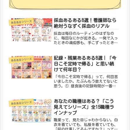
採血あるある8選！看護師なら
あるあるシリーズ
絶対うなずく採血のリアル
採血は毎日のルーティンのはずなの
に、毎回なにかが起きる。一発で入っ
たときの達成感も、手こずったときの
しんどさも、全部ひっくるめて採血あ
るある。今回は採血にまつわる「わか
る！」を8つ集めました。① 一発で入
記録・残業あるある8選｜「今
あるあるシリーズ
った時の達成感がすごい細い血管、動
日こそ定時で帰る」と思い続
く...
けて何年目？
「今日こそ定時で帰る」って、何回言
いましたか。たぶんもう数えてないと
思う。① 昼食後の記録時間が一番眠
い食後にナースステーションで記録を
打ち始めると、急に眠くなる。画面を
見てるのか、目をつぶってるのか、自
あなたの職種はある？「こう
あるあるシリーズ
分でもわからない瞬間がある。
見えてシリーズ」全15職種ラ
「SOA...
インナップ
職業って、見た目じゃわからない。白
衣を着ていても、私服を着ていても、
「何の仕事してるんですか？」って聞