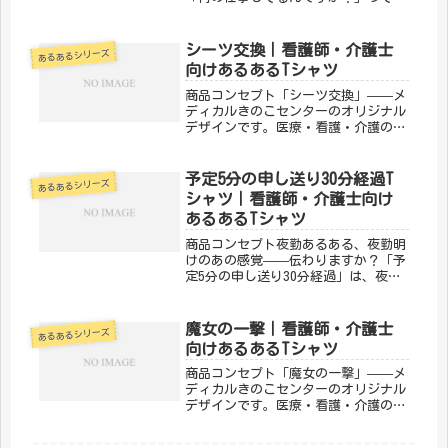
かれないと伝わらない。それなら、T
シャツで伝えちゃおう——そんな思い
から生まれたのが「こう見えてシリー
シーツ交換｜看護師・介護士
あるあるシリーズ
ズ」です。医療・介護の現場には、本
向けあるあるTシャツ
当...
商品コンセプト「シーツ交換」——メ
ディカルきのこセンターのオリジナル
デザインです。医療・看護・介護の現
場で働く方々へ向けた、ちょっとユー
モアのあるTシャツ。日常使いはもち
ろん、プレゼントにもぴったりです。
予定5分の申し送り30分経過T
あるあるシリーズ
「メディカルきのこセンター」が手が
シャツ｜看護師・介護士向け
け...
あるあるTシャツ
商品コンセプト夜勤あるある、夜勤明
けのあの感覚——伝わりますか？「予
定5分の申し送り30分経過」は、夜中
ひとりで頑張るナース・スタッフのリ
アルをユーモラスに表現したデザイン
です。夜勤仲間への共感とエールを込
魔女の一撃｜看護師・介護士
あるあるシリーズ
めて。「メディカルきのこセンタ
向けあるあるTシャツ
ー」...
商品コンセプト「魔女の一撃」——メ
ディカルきのこセンターのオリジナル
デザインです。医療・看護・介護の現
場で働く方々へ向けた、ちょっとユー
モアのあるTシャツ。日常使いはもち