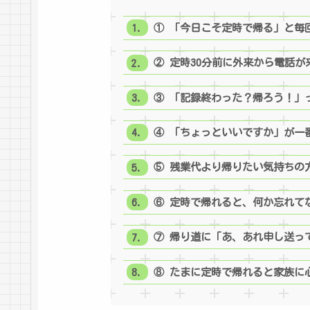
① 「今日こそ定時で帰る」と毎
② 定時30分前に外来から電話が
③ 「記録終わった？帰ろう！」
④ 「ちょっといいですか」が一
⑤ 残業代より帰りたい気持ちの
⑥ 定時で帰れると、何か忘れて
⑦ 帰り道に「あ、あれ申し送っ
⑧ たまに定時で帰れると家族に