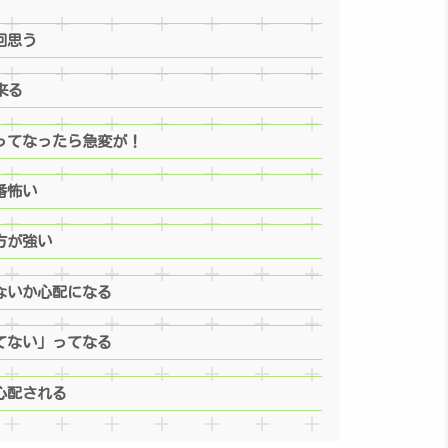
回思う
来る
ってなったら急変が！
番怖い
方が強い
ないか心配になる
てない」ってなる
心配される