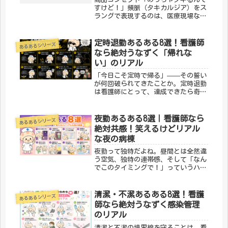
すけど！」頻脈（タキカルジア）をス
ラングで表現するのは、医療現場なら
では。「HR120 めっちゃタキるんで
すけど」は、わかる人だけにわかる医
療スラングをそのままTシャツにした
定時退勤あるある8選！看護師
あるあるシリーズ
デザインです。「メディカルきの
なら絶対うなずく「帰れな
こ...
い」のリアル
「今日こそ定時で帰る」——その誓い
が何回破られてきたことか。定時退勤
は看護師にとって、達成できたら奇跡
レベルのミッション。今回は定時退勤
にまつわる「わかる！」を8つ集めま
した。① 「今日こそ定時で帰る」と
夜勤あるある8選｜看護師なら
あるあるシリーズ
毎回思う出勤するたびに心に誓う。今
絶対共感！笑えるけどリアル
日...
な夜の病棟
夜勤って独特だよね。昼間とは全然違
う空気、独特の連帯感、そして「なん
でこのタイミングで！」っていうハプ
ニングの数々。笑えるけど笑えない、
でもやっぱり笑えるのが夜勤あるあ
る。現役看護師として、夜の病棟のリ
清潔・不潔あるある8選！看護
あるあるシリーズ
アルを8つ集めました。① 静かな夜ほ
師なら絶対うなずく感染管理
ど...
のリアル
清潔と不潔の境界線を守ることは、看