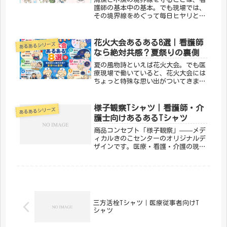
護師の基本中の基本。でも現場では、
その境界線をめぐって毎日ヒヤリとす
る瞬間がある。今回は清潔・不潔にま
つわる「わかる！」を8つ集めまし
た。① 「不潔！」が反射的に出る清
花火大会あるある8選｜看護師
あるあるシリーズ
潔野はちょっとしたことですぐ不潔に
なら絶対共感？夏祭りの裏側
なる...
夏の風物詩といえば花火大会。でも医
療現場で働いていると、花火大会には
ちょっと特殊な思い出がついてきま
す。夜勤、搬送、そして窓越しの音だ
けの花火…。今回は、そんな「花火大
会あるある」を8つ集めてみました。
様子観察Tシャツ｜看護師・介
あるあるシリーズ
①よりによって花火大会の日に夜勤が
護士向けあるあるTシャツ
当た...
商品コンセプト「様子観察」——メデ
ィカルきのこセンターのオリジナルデ
ザインです。医療・看護・介護の現場
で働く方々へ向けた、ちょっとユーモ
アのあるTシャツ。日常使いはもちろ
ん、プレゼントにもぴったりです。
「メディカルきのこセンター」が手が
ける...
三方活栓Tシャツ｜医療従事者向けT
シャツ