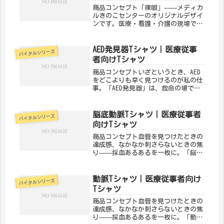
商品コンセプト「裸眼」——メディカ
ルきのこセンターのオリジナルデザイ
ンです。医療・看護・介護の現場で働
く方々へ向けた、ちょっとユーモアの
あるTシャツ。日常使いはもちろん、
プレゼントにもぴったりです。「メデ
AED発見器Tシャツ｜医療従事
バイタルシリーズ
ィカルきのこセンター」が手がけるこ
者向けTシャツ
の...
商品コンセプトいざというとき、AED
をどこよりも早く見つけるのが私の仕
事。「AED発見器」は、救命の場で活
躍するスタッフたちの誇りとユーモア
を込めたデザインです。AEDの場所を
把握しているあなたにこそ。「メディ
脳底動脈Tシャツ｜医療従事者
バイタルシリーズ
カルきのこセンター」が手がける...
向けTシャツ
商品コンセプト血管を見つけたときの
達成感、なかなか刺さらないときの焦
り——採血あるあるを一枚に。「脳底
動脈」は、採血・ルート確保に日々奮
闘する医療スタッフのためのデザイン
です。「わかる！」が詰まっていま
動脈Tシャツ｜医療従事者向け
バイタルシリーズ
す。「メディカルきのこセンター」が
Tシャツ
手が...
商品コンセプト血管を見つけたときの
達成感、なかなか刺さらないときの焦
り——採血あるあるを一枚に。「動