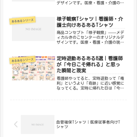
デザインです。医療・看護・介護の現
場で働く方々へ向けた、ちょっとユー
モアのあるTシャツ。日常使いはもち
ろん、プレゼントにもぴったりです。
様子観察Tシャツ｜看護師・介
あるあるシリーズ
「メディカルきのこセンター」が手が
護士向けあるあるTシャツ
け...
商品コンセプト「様子観察」——メデ
ィカルきのこセンターのオリジナルデ
ザインです。医療・看護・介護の現場
で働く方々へ向けた、ちょっとユーモ
アのあるTシャツ。日常使いはもちろ
ん、プレゼントにもぴったりです。
定時退勤あるある8選｜看護師
あるあるシリーズ
「メディカルきのこセンター」が手が
が「今日こそ帰れる」と思っ
ける...
た瞬間と現実
看護師やってると、定時退勤って「権
利」というより「奇跡」に近い感覚に
なってくる。定時に帰れた日は「今日
はいい日だった」って思えるし、帰れ
なかった日は「まあそうだよね」って
自分を納得させてる。そんな定時退勤
にまつわるあるある、8つ集めまし
た。...
血管確保Tシャツ｜医療従事者向けT
シャツ