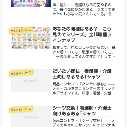
申し送り——看護師なら毎回やるの
に、毎回なにかが起きる。うまくでき
たためしがない気さえしてくる。そん
な申し送りにまつわる「わかる！」を
8つ集めました。① 暴れん坊患者が現
れ、てんやわんや。気づいたら申し送
あなたの職種はある？「こう
あるあるシリーズ
りが長くなってた入院あり、急変あ
見えてシリーズ」全15職種ラ
り、...
インナップ
職業って、見た目じゃわからない。白
衣を着ていても、私服を着ていても、
「何の仕事してるんですか？」って聞
かれないと伝わらない。それなら、T
シャツで伝えちゃおう——そんな思い
から生まれたのが「こう見えてシリー
だいたいほね｜看護師・介護
あるあるシリーズ
ズ」です。医療・介護の現場には、本
士向けあるあるTシャツ
当...
商品コンセプト「だいたいほね」——
メディカルきのこセンターのオリジナ
ルデザインです。医療・看護・介護の
現場で働く方々へ向けた、ちょっとユ
ーモアのあるTシャツ。日常使いはも
ちろん、プレゼントにもぴったりで
シーツ交換｜看護師・介護士
あるあるシリーズ
す。「メディカルきのこセンター」が
向けあるあるTシャツ
手が...
商品コンセプト「シーツ交換」——メ
ディカルきのこセンターのオリジナル