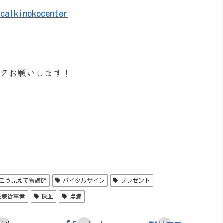
icalkinokocenter
クお願いします！
こう見えて看護師
バイタルサイン
プレゼント
医療従事者
採血
点滴