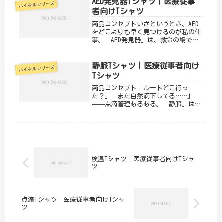
AED発見器Tシャツ｜医療従事
バイタルシリーズ
カルきのこセンター」が手がけるこの
者向けTシャツ
デ...
商品コンセプトいざというとき、AED
をどこよりも早く見つけるのが私の仕
事。「AED発見器」は、救命の場で活
躍するスタッフたちの誇りとユーモア
を込めたデザインです。AEDの場所を
把握しているあなたにこそ。「メディ
静脈Tシャツ｜医療従事者向け
バイタルシリーズ
カルきのこセンター」が手がける...
Tシャツ
商品コンセプト「ルートどこ行っ
た？」「また自然滴下してる……」
——点滴管理あるある。「静脈」は、
毎日ルートと格闘しているナースに刺
さるデザインです。点滴管理の苦労と
達成感を一枚に。「メディカルきのこ
センター」が手がけるこのデザイン
は、医療・...
検温Tシャツ｜医療従事者向けTシャ
ツ
点滴Tシャツ｜医療従事者向けTシャ
ツ