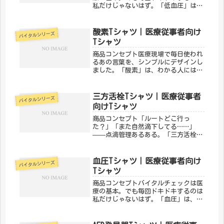
私だけじゃないはず。「低血圧」は、
バイタルサインにまつわるあるあるを
デザインにした一枚。医療従事者なら
思わずうなずいてしまいます。「メデ
酸素Tシャツ｜医療従事者向け
バイタルシリーズ
ィカルきのこセンター」が手がけるこ
Tシャツ
の...
商品コンセプト医療現場で毎日使われ
るあの言葉を、シンプルにデザインし
ました。「酸素」は、わかる人にはわ
かる、ちょっとマニアックな医療従事
者向けTシャツです。仕事への愛着を
さりげなく表現できます。「メディカ
三方活栓Tシャツ｜医療従事者
バイタルシリーズ
ルきのこセンター」が手がけるこのデ
向けTシャツ
ザ...
商品コンセプト「ルートどこ行っ
た？」「また自然滴下してる……」
——点滴管理あるある。「三方活栓」
は、毎日ルートと格闘しているナース
に刺さるデザインです。点滴管理の苦
労と達成感を一枚に。「メディカルき
血圧Tシャツ｜医療従事者向け
バイタルシリーズ
のこセンター」が手がけるこのデザイ
Tシャツ
ンは、医...
商品コンセプトバイタルチェックは医
療の基本。でも毎回ドキドキするのは
私だけじゃないはず。「血圧」は、バ
イタルサインにまつわるあるあるをデ
ザインにした一枚。医療従事者なら思
わずうなずいてしまいます。「メディ