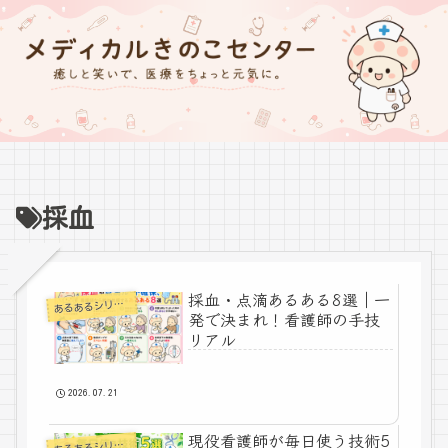
採血
採血・点滴あるある8選｜一
あ
るあるシリーズ
発で決まれ！看護師の手技
リアル
2026.07.21
現役看護師が毎日使う技術5
あ
るあるシリーズ