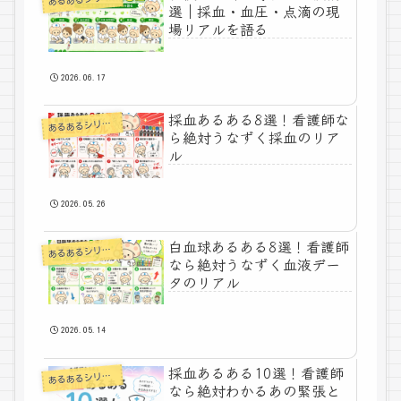
選｜採血・血圧・点滴の現
場リアルを語る
2026.06.17
採血あるある8選！看護師な
あ
るあるシリーズ
ら絶対うなずく採血のリア
ル
2026.05.26
白血球あるある8選！看護師
あ
るあるシリーズ
なら絶対うなずく血液デー
タのリアル
2026.05.14
採血あるある10選！看護師
あ
るあるシリーズ
なら絶対わかるあの緊張と