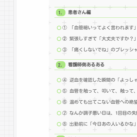
患者さん編
① 「血管細いってよく言われます
② 緊張しすぎて「大丈夫ですか？
③ 「痛くしないでね」のプレッシ
看護師側あるある
④ 逆血を確認した瞬間の「よっし
⑤ 血管を触って、叩いて、触って
⑥ 温めても出てこない血管への絶
⑦ なんか調子悪い日は、1回目の
⑧ 出勤前に「今日あの人いるかな