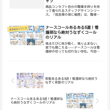
ャツ
商品コンセプト自分の職種を誇りを持
って着られるスタッフデザインシリー
ズ。「救急車の音に敏感」は、職場で
も普段使いでもOKな一枚です。仕事へ
の愛着をさりげなく表現しましょう。
「メディカルきのこセンター」が手が
ナースコールあるある8選！看
あるあるシリーズ
けるこのデザインは、医療・介護の
護師なら絶対うなずくコール
現...
のリアル
鳴るたびに体が動く、鳴り止まない、
家でも聞こえる——ナースコールは看
護師の切っても切れない存在。今回は
ナースコールにまつわる「わかる！」
を8つ集めました。① 鳴った瞬間「誰
か取って」と念じるコールが鳴った瞬
間、心の中で「誰か行ってくれ」と
強...
夜勤あるある8選！看護師なら絶対う
なずく夜勤のリアル
ナースコールあるある8選！看護師な
ら絶対うなずくコールのリアル