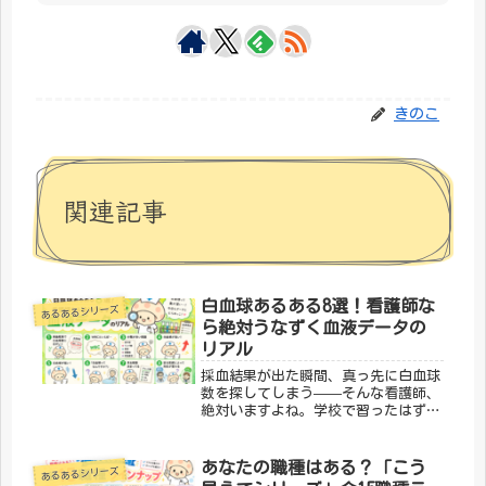
きのこ
関連記事
白血球あるある8選！看護師な
あるあるシリーズ
ら絶対うなずく血液データの
リアル
採血結果が出た瞬間、真っ先に白血球
数を探してしまう——そんな看護師、
絶対いますよね。学校で習ったはずな
のに、現場に出るとまた違う顔を見せ
てくる白血球。「わかる！」が止まら
ない8選、どうぞ。① 採血結果を見た
あなたの職種はある？「こう
あるあるシリーズ
瞬間、白血球数に目がいく意識より