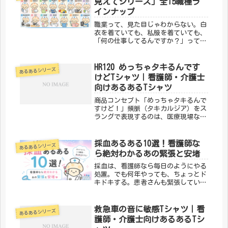
見えてシリーズ」全15職種ラ
先...
インナップ
職業って、見た目じゃわからない。白
衣を着ていても、私服を着ていても、
「何の仕事してるんですか？」って聞
かれないと伝わらない。それなら、T
シャツで伝えちゃおう——そんな思い
から生まれたのが「こう見えてシリー
HR120 めっちゃタキるんです
あるあるシリーズ
ズ」です。医療・介護の現場には、本
けどTシャツ｜看護師・介護士
当...
向けあるあるTシャツ
商品コンセプト「めっちゃタキるんで
すけど！」頻脈（タキカルジア）をス
ラングで表現するのは、医療現場なら
では。「HR120 めっちゃタキるんで
すけど」は、わかる人だけにわかる医
療スラングをそのままTシャツにした
採血あるある10選！看護師な
あるあるシリーズ
デザインです。「メディカルきの
ら絶対わかるあの緊張と安堵
こ...
採血は、看護師なら毎日のようにやる
処置。でも何年やっても、ちょっとド
キドキする。患者さんも緊張している
けど、実はこっちも同じくらい緊張し
ているんです。そんな採血にまつわる
「わかる！」を10個集めました。患者
救急車の音に敏感Tシャツ｜看
あるあるシリーズ
さん編① 「血管細いってよく言わ
護師・介護士向けあるあるTシ
れ...