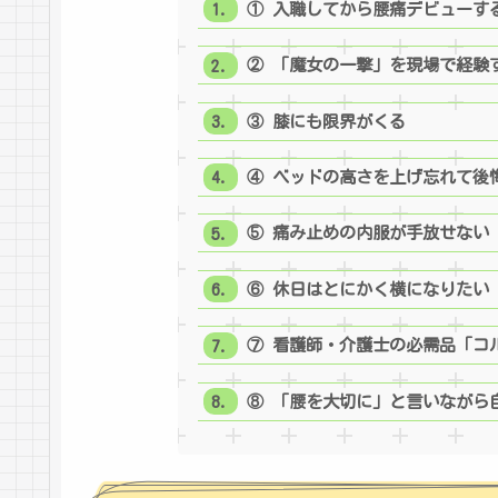
① 入職してから腰痛デビューす
② 「魔女の一撃」を現場で経験
③ 膝にも限界がくる
④ ベッドの高さを上げ忘れて後
⑤ 痛み止めの内服が手放せない
⑥ 休日はとにかく横になりたい
⑦ 看護師・介護士の必需品「コ
⑧ 「腰を大切に」と言いながら