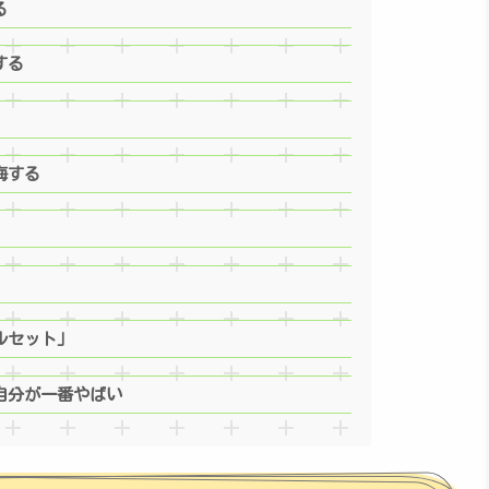
る
する
悔する
ルセット」
自分が一番やばい