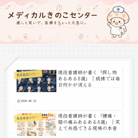
現役看護師が書く「探し物
あ
るあるシリーズ
あるある8選」｜病棟では毎
日何かが消える
2026.06.23
現役看護師が書く「腰痛・
あ
るあるシリーズ
膝の痛みあるある8選」｜笑
えて共感できる現場の本音