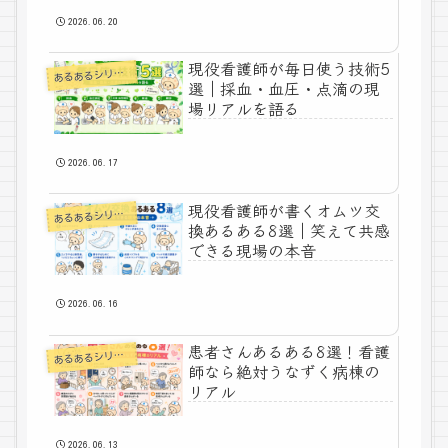
2026.06.20
現役看護師が毎日使う技術5
あ
るあるシリーズ
選｜採血・血圧・点滴の現
場リアルを語る
2026.06.17
現役看護師が書くオムツ交
あ
るあるシリーズ
換あるある8選｜笑えて共感
できる現場の本音
2026.06.16
患者さんあるある8選！看護
あ
るあるシリーズ
師なら絶対うなずく病棟の
リアル
2026.06.13