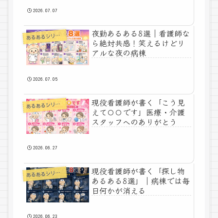
2026.07.07
夜勤あるある8選｜看護師な
あ
るあるシリーズ
ら絶対共感！笑えるけどリ
アルな夜の病棟
2026.07.05
現役看護師が書く「こう見
あ
るあるシリーズ
えて〇〇です」医療・介護
スタッフへのありがとう
2026.06.27
現役看護師が書く「探し物
あ
るあるシリーズ
あるある8選」｜病棟では毎
日何かが消える
2026.06.23