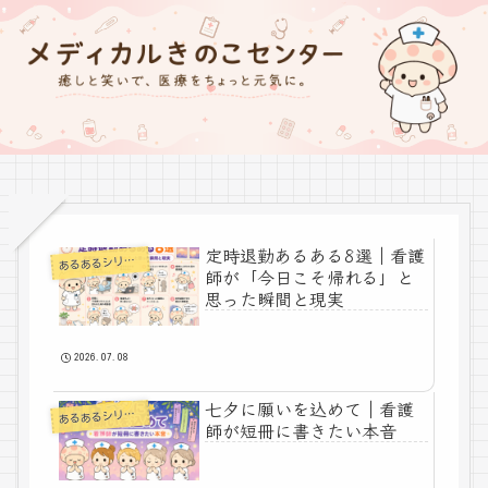
定時退勤あるある8選｜看護
あ
るあるシリーズ
師が「今日こそ帰れる」と
思った瞬間と現実
2026.07.08
七夕に願いを込めて｜看護
あ
るあるシリーズ
師が短冊に書きたい本音