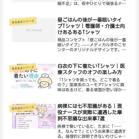
眠不足」は、夜中ひとりで頑張るナー
ス・スタッフのリアルをユーモラスに
表現したデザインです。夜勤仲間への
共感とエールを込めて。「メディカル
昼ごはんの後が一番眠いタイ
あるあるシリーズ
きのこセンター」が手がけるこのデザ
プTシャツ｜看護師・介護士向
イ...
けあるあるTシャツ
商品コンセプト「昼ごはんの後が一番
眠いタイプ」——メディカルきのこセ
ンターのオリジナルデザインです。医
療・看護・介護の現場で働く方々へ向
けた、ちょっとユーモアのあるTシャ
ツ。日常使いはもちろん、プレゼント
白衣の下に着たいTシャツ｜医
あるあるシリーズ
にもぴったりです。「メディカルきの
療スタッフのオフの楽しみ方
こ...
「Tシャツを買っても、どこで着る
の？」医療系のユーモアTシャツに興
味はあるけど、着る場面が思い浮かば
ない——そんな声をよく聞きます。職
場では制服・白衣があるし、プライベ
ートでわざわざ着るものでもないか
病棟には七不思議がある｜現
あるあるシリーズ
な、と。でも実は、医療従事者の日常
役ナースが実際に遭遇した摩
には「...
訶不思議な出来事7選
病棟で働いていると、たまに「……
え、なんで？」という出来事に遭遇す
る。論理的に説明できないわけじゃな