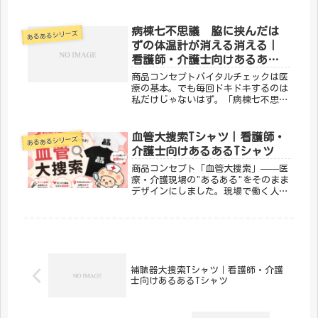
いんだけど、それにしても、という感
じの。私はそれをひっくるめて「病棟
の七不思議」と呼んでいます。今回
病棟七不思議 脇に挟んだは
あるあるシリーズ
は、私が実際に遭遇した摩訶不思議な
ずの体温計が消える消える｜
出来事...
看護師・介護士向けあるあるT
シャツ
商品コンセプトバイタルチェックは医
療の基本。でも毎回ドキドキするのは
私だけじゃないはず。「病棟七不思
議 脇に挟んだはずの体温計が消える
消える」は、バイタルサインにまつわ
るあるあるをデザインにした一枚。医
血管大捜索Tシャツ｜看護師・
あるあるシリーズ
療従事者なら思わずうなずいてしまい
介護士向けあるあるTシャツ
ます...
商品コンセプト「血管大捜索」——医
療・介護現場の"あるある"をそのまま
デザインにしました。現場で働く人な
ら思わず「わかる！！」と叫んでしま
うような、あの感覚を一枚に。「メデ
ィカルきのこセンター」が手がけるこ
のデザインは、医療・介護の日常を
ユ...
補聴器大捜索Tシャツ｜看護師・介護
士向けあるあるTシャツ