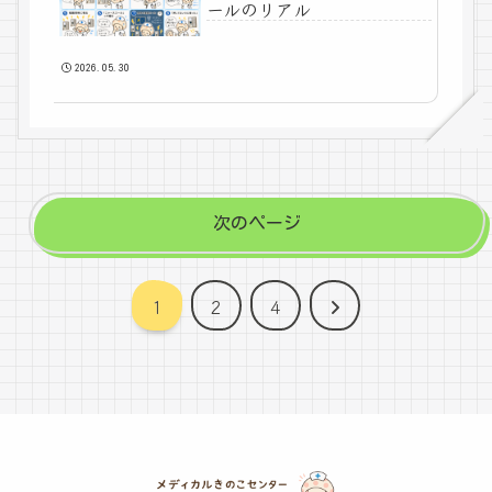
ールのリアル
2026.05.30
次のページ
次
1
2
4
へ