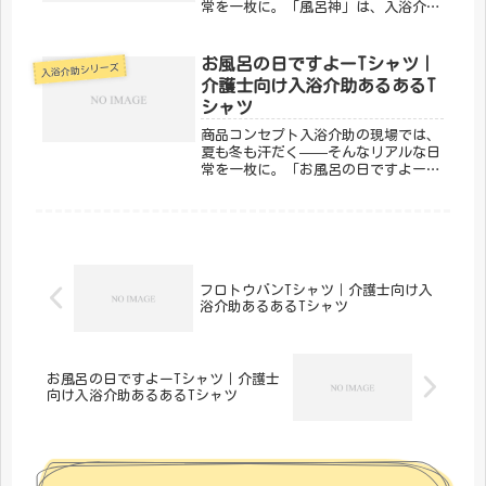
常を一枚に。「風呂神」は、入浴介助
あるあるを笑いに変えるデザインで
す。同じ現場で頑張る仲間なら、絶対
わかってくれる。「メディカルきのこ
お風呂の日ですよーTシャツ｜
入浴介助シリーズ
センター」が手がけるこのデザイン
介護士向け入浴介助あるあるT
は、医...
シャツ
商品コンセプト入浴介助の現場では、
夏も冬も汗だく——そんなリアルな日
常を一枚に。「お風呂の日ですよー」
は、入浴介助あるあるを笑いに変える
デザインです。同じ現場で頑張る仲間
なら、絶対わかってくれる。「メディ
カルきのこセンター」が手がけるこの
デ...
フロトウバンTシャツ｜介護士向け入
浴介助あるあるTシャツ
お風呂の日ですよーTシャツ｜介護士
向け入浴介助あるあるTシャツ