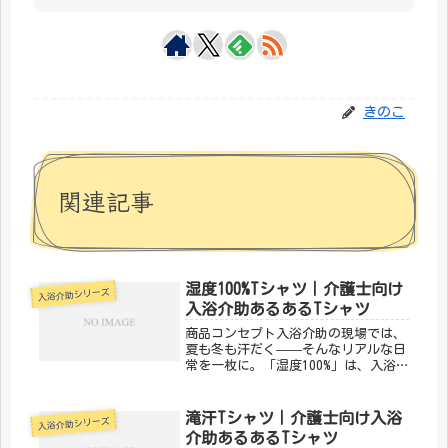
きのこ
関連記事
湿度100%Tシャツ｜介護士向け
入浴介助シリーズ
入浴介助あるあるTシャツ
商品コンセプト入浴介助の現場では、
夏も冬も汗だく——そんなリアルな日
常を一枚に。「湿度100%」は、入浴
介助あるあるを笑いに変えるデザイン
です。同じ現場で頑張る仲間なら、絶
対わかってくれる。「メディカルきの
滝汗Tシャツ｜介護士向け入浴
入浴介助シリーズ
こセンター」が手がけるこのデザイ
介助あるあるTシャツ
ン...