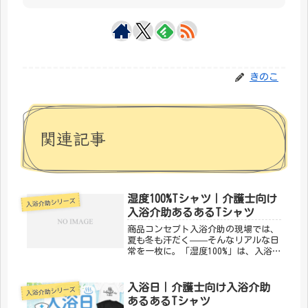
きのこ
関連記事
湿度100%Tシャツ｜介護士向け
入浴介助シリーズ
入浴介助あるあるTシャツ
商品コンセプト入浴介助の現場では、
夏も冬も汗だく——そんなリアルな日
常を一枚に。「湿度100%」は、入浴
介助あるあるを笑いに変えるデザイン
です。同じ現場で頑張る仲間なら、絶
対わかってくれる。「メディカルきの
入浴日｜介護士向け入浴介助
入浴介助シリーズ
こセンター」が手がけるこのデザイ
あるあるTシャツ
ン...