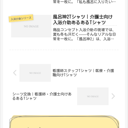
常を一枚に。「私も風呂に入りたい」
は、入浴介助あるあるを笑いに変える
デザインです。同じ現場で頑張る仲間
なら、絶対わかってくれる。「メディ
風呂神2Tシャツ｜介護士向け
入浴介助シリーズ
カルきのこセンター」が手がけるこの
入浴介助あるあるTシャツ
デ...
商品コンセプト入浴介助の現場では、
夏も冬も汗だく——そんなリアルな日
常を一枚に。「風呂神2」は、入浴介
助あるあるを笑いに変えるデザインで
す。同じ現場で頑張る仲間なら、絶対
わかってくれる。「メディカルきのこ
センター」が手がけるこのデザイン
は、...
看護師スタッフTシャツ｜医療・介護
職向けTシャツ
シーツ交換｜看護師・介護士向けあ
るあるTシャツ