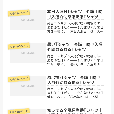
ーん！」は、入浴介助あるあるを笑い
に変えるデザインです。同じ現場で頑
張る仲間なら、絶対わかってくれる。
本日入浴日Tシャツ｜介護士向
入浴介助シリーズ
「メディカルきのこセンター」が手が
け入浴介助あるあるTシャツ
け...
商品コンセプト入浴介助の現場では、
夏も冬も汗だく——そんなリアルな日
常を一枚に。「本日入浴日」は、入浴
介助あるあるを笑いに変えるデザイン
です。同じ現場で頑張る仲間なら、絶
対わかってくれる。「メディカルきの
暑いTシャツ｜介護士向け入浴
入浴介助シリーズ
こセンター」が手がけるこのデザイン
介助あるあるTシャツ
は...
商品コンセプト入浴介助の現場では、
夏も冬も汗だく——そんなリアルな日
常を一枚に。「暑い」は、入浴介助あ
るあるを笑いに変えるデザインです。
同じ現場で頑張る仲間なら、絶対わか
ってくれる。「メディカルきのこセン
風呂神2Tシャツ｜介護士向け
入浴介助シリーズ
ター」が手がけるこのデザインは、医
入浴介助あるあるTシャツ
療...
商品コンセプト入浴介助の現場では、
夏も冬も汗だく——そんなリアルな日
常を一枚に。「風呂神2」は、入浴介
助あるあるを笑いに変えるデザインで
す。同じ現場で頑張る仲間なら、絶対
わかってくれる。「メディカルきのこ
知ってる？風呂当番Tシャツ｜
入浴介助シリーズ
センター」が手がけるこのデザイン