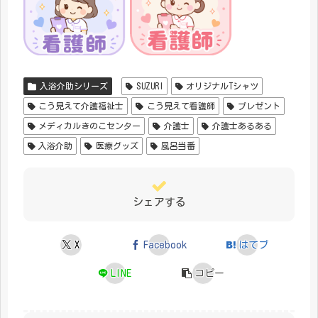
入浴介助シリーズ
SUZURI
オリジナルTシャツ
こう見えて介護福祉士
こう見えて看護師
プレゼント
メディカルきのこセンター
介護士
介護士あるある
入浴介助
医療グッズ
風呂当番
シェアする
X
Facebook
はてブ
LINE
コピー