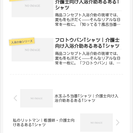
介護士向け入浴介助あるあるT
は、...
シャツ
商品コンセプト入浴介助の現場では、
夏も冬も汗だく——そんなリアルな日
常を一枚に。「知ってる？風呂当番」
は、入浴介助あるあるを笑いに変える
デザインです。同じ現場で頑張る仲間
なら、絶対わかってくれる。「メディ
フロトウバンTシャツ｜介護士
入浴介助シリーズ
カルきのこセンター」が手がけるこの
向け入浴介助あるあるTシャツ
デ...
商品コンセプト入浴介助の現場では、
夏も冬も汗だく——そんなリアルな日
常を一枚に。「フロトウバン」は、入
浴介助あるあるを笑いに変えるデザイ
ンです。同じ現場で頑張る仲間なら、
絶対わかってくれる。「メディカルき
のこセンター」が手がけるこのデザイ
ン...
水玉ふろ当番Tシャツ｜介護士向け入
浴介助あるあるTシャツ
私のリットマン｜看護師・介護士向
けあるあるTシャツ