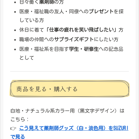
日々働く
薬剤師
の方
医療・福祉職の友人・同僚への
プレゼント
を探
している方
休日に着て
「仕事の疲れを笑い飛ばしたい」
方
職場の仲間への
サプライズギフト
にしたい方
医療・福祉系を目指す
学生・研修生
への記念品
として
商品を見る・購入する
白地・ナチュラル系カラー用（黒文字デザイン）は
こちら：
👉
こう見えて薬剤師グッズ（白・淡色用）をSUZURI
で見る