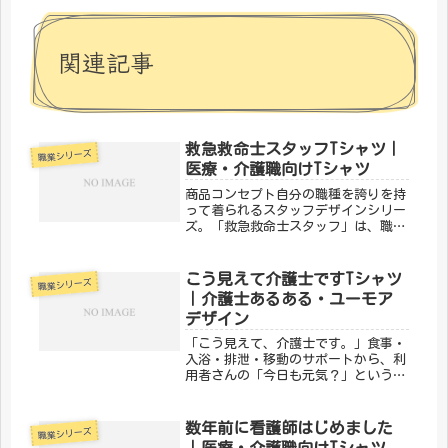
関連記事
救急救命士スタッフTシャツ｜
職業シリーズ
医療・介護職向けTシャツ
商品コンセプト自分の職種を誇りを持
って着られるスタッフデザインシリー
ズ。「救急救命士スタッフ」は、職場
でも普段使いでもOKな一枚です。仕事
への愛着をさりげなく表現しましょ
う。「メディカルきのこセンター」が
こう見えて介護士ですTシャツ
職業シリーズ
手がけるこのデザインは、医療・介護
｜介護士あるある・ユーモア
の...
デザイン
「こう見えて、介護士です。」食事・
入浴・排泄・移動のサポートから、利
用者さんの「今日も元気？」という声
がけまで。介護士は、その人らしい生
活を守るプロです。そんな介護士の誇
りをユーモラスに表現したのが、メデ
数年前に看護師はじめました
職業シリーズ
ィカルきのこセンターの「こう見えて
｜医療・介護職向けTシャツ