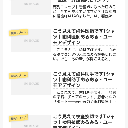
介...
商品コンセプト看護師になった日のこ
と、今でも覚えていますか？「数年前
に看護師はじめました」は、看護師と
しての第一歩を踏み出したすべての人
へのデザインです。新人ナースへのプ
レゼントにも、ベテランが初心を思い
こう見えて歯科医師ですTシャ
職業シリーズ
出すのにも。「メディカルきのこセン
ツ｜歯科医師あるある・ユー
タ...
モアデザイン
「こう見えて、歯科医師です。」白衣
を脱げば普通の人に見えるかもしれな
い。でも「あの音」が聞こえると、思
わず職業病的反応をしてしまうのが歯
科医師あるある。そんな歯科医師の日
常をユーモアに表現したのが、メディ
こう見えて歯科助手ですTシャ
職業シリーズ
カルきのこセンターの「こう見えて歯
ツ｜歯科助手あるある・ユー
科...
モアデザイン
「こう見えて、歯科助手です。」器具
の準備、チェアのセット、患者さんの
サポート──歯科医師や歯科衛生士が
働きやすいよう、縁の下でしっかり支
えているのが歯科助手です。そんな歯
科助手の日常をユーモアに込めたの
こう見えて検査技師ですTシャ
職業シリーズ
が、メディカルきのこセンターの「こ
ツ｜検査技師あるある・ユー
う見...
モアデザイン