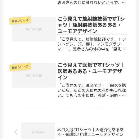
患者さんの目に触れないところで、診
断の根拠を作り出しているのが検査技
師です。そんな縁の下の力持ちの誇り
を、メディカルきのこセンターの「こ
こう見えて放射線技師ですTシ
職業シリーズ
う見えて検査技師です。」デザインで
ャツ｜放射線技師あるある・
ユ...
ユーモアデザイン
「こう見えて、放射線技師です。」レ
ントゲン、CT、MRI、マンモグラフ
ィ……。患者さんの体の中を「見える
化」して、診断を支えるのが放射線技
師です。そんな縁の下の力持ちの誇り
をユーモラスに表現したのが、メディ
こう見えて医師ですTシャツ｜
職業シリーズ
カルきのこセンターの「こう見えて
医師あるある・ユーモアデザ
放...
イン
「こう見えて、医師です。」白衣を脱
いだら、ただの人に見えるかもしれな
い。でも心の中には、診断・治療・判
断のためのスキルがしっかり詰まって
いる。医師の「見た目」と「専門性」
のギャップをユーモアに込めたのが、
メディカルきのこセンターの「こう見
え...
本日入浴日Tシャツ｜入浴介助あるあ
る・看護師/介護士ユーモアデザイン