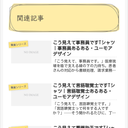
関連記事
こう見えて事務員ですTシャツ
職業シリーズ
｜事務員あるある・ユーモア
デザイン
「こう見えて、事務員です。」医療現
場を陰で支える縁の下の力持ち。患者
さんの対応から書類処理、請求業務ま
で、なくてはならない存在が事務員で
す。「裏方」だからこそわかる大変さ
とやりがいを、メディカルきのこセン
こう見えて言語聴覚士ですTシ
職業シリーズ
ターの「こう見えて事務員です。」デ
ャツ｜言語聴覚士あるある・
ザ...
ユーモアデザイン
「こう見えて、言語聴覚士です。」
「言語聴覚士って何をする人です
か？」──そう聞かれるたびに、丁寧
に説明してきた方も多いのではないで
しょうか。ことばのリハビリ、嚥下訓
練、聴覚支援。専門的なスキルを持ち
こう見えて看護助手ですTシャ