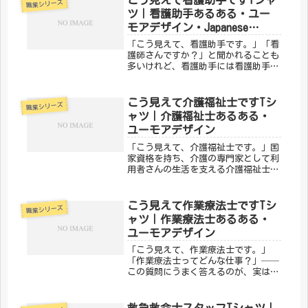
職業シリーズ
ながら、なかなか知られていないのが
ツ｜看護助手あるある・ユー
言語聴覚...
モアデザイン・Japanese
Nurse Aide Shirt
「こう見えて、看護助手です。」「看
護師さんですか？」と聞かれることも
多いけれど、看護助手には看護助手に
しかわからない仕事がある。患者さん
の移送、食事・入浴・排泄のサポー
ト、病棟の環境整備……。縁の下の力
こう見えて介護福祉士ですTシ
職業シリーズ
持ちとして、医療現場を毎日支えてい
ャツ｜介護福祉士あるある・
るの...
ユーモアデザイン
「こう見えて、介護福祉士です。」国
家資格を持ち、介護の専門家として利
用者さんの生活を支える介護福祉士。
「介護士と何が違うの？」という疑問
にも、笑顔で説明してきた方も多いは
ず。そんな介護福祉士の誇りをユーモ
こう見えて作業療法士ですTシ
職業シリーズ
ラスに込めたのが、メディカルきのこ
ャツ｜作業療法士あるある・
セ...
ユーモアデザイン
「こう見えて、作業療法士です。」
「作業療法士ってどんな仕事？」──
この質問にうまく答えるのが、実はな
かなか難しいのが作業療法士あるあ
る。日常生活の動作を支え、その人ら
しい生活の回復をサポートするOT。手
救急救命士スタッフTシャツ｜