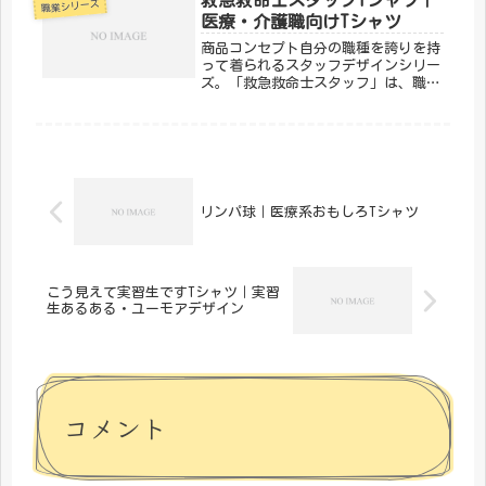
職業シリーズ
芸からパソコン操作まで、幅広い「作
医療・介護職向けTシャツ
業」...
商品コンセプト自分の職種を誇りを持
って着られるスタッフデザインシリー
ズ。「救急救命士スタッフ」は、職場
でも普段使いでもOKな一枚です。仕事
への愛着をさりげなく表現しましょ
う。「メディカルきのこセンター」が
手がけるこのデザインは、医療・介護
の...
リンパ球｜医療系おもしろTシャツ
こう見えて実習生ですTシャツ｜実習
生あるある・ユーモアデザイン
コメント