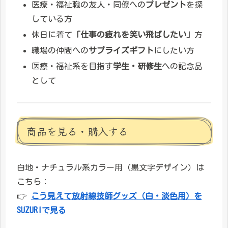
医療・福祉職の友人・同僚への
プレゼント
を探
している方
休日に着て
「仕事の疲れを笑い飛ばしたい」
方
職場の仲間への
サプライズギフト
にしたい方
医療・福祉系を目指す
学生・研修生
への記念品
として
商品を見る・購入する
白地・ナチュラル系カラー用（黒文字デザイン）は
こちら：
👉
こう見えて放射線技師グッズ（白・淡色用）を
SUZURIで見る