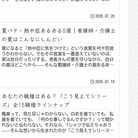
始だろうが、病棟は動いてる...
2026.07.20
夏バテ・熱中症あるある8選｜看護師・介護士
の夏はこんなにしんどい
夏になると「熱中症に気をつけて」という言葉を何十回言
うかわからない。でもその言葉を一番言えていないのは、
実は自分だったりする。患者さんの夏を守りながら、自分
の夏はどこへやら——そんな看護師・介護士の夏あるある
を8つ集めました。① 患者さんに...
2026.07.18
あなたの職種はある？「こう見えてシリー
ズ」全15職種ラインナップ
職業って、見た目じゃわからない。白衣を着ていても、私
服を着ていても、「何の仕事してるんですか？」って聞か
れないと伝わらない。それなら、Tシャツで伝えちゃおう
——そんな思いから生まれたのが「こう見えてシリーズ」
です。医療・介護の現場には、本当...