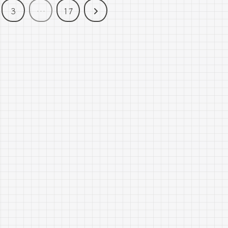
次
3
…
17
へ