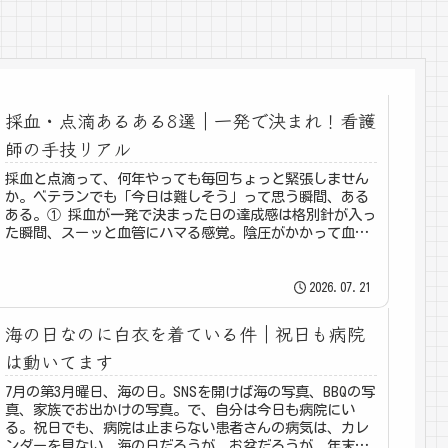
採血・点滴あるある8選｜一発で決まれ！看護
師の手技リアル
採血と点滴って、何年やっても毎回ちょっと緊張しません
か。ベテランでも「今日は難しそう」って思う瞬間、ある
ある。① 採血が一発で決まった日の達成感は格別針が入っ
た瞬間、スーッと血管にハマる感覚。陰圧がかかって血が
すーっと引けてくるあの感じ、こ...
2026.07.21
海の日なのに白衣を着ている件｜祝日も病院
は動いてます
7月の第3月曜日、海の日。SNSを開けば海の写真、BBQの写
真、家族でお出かけの写真。で、自分は今日も病院にい
る。祝日でも、病院は止まらない患者さんの病気は、カレ
ンダーを見ない。海の日だろうが、お盆だろうが、年末年