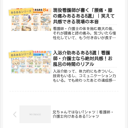
消える」は、バイタルサインにまつわ
るあるあるをデザインにした一枚。医
現役看護師が書く「腰痛・膝
あるあるシリーズ
療従事者なら思わずうなずいてしまい
の痛みあるある8選」｜笑えて
ます...
共感できる現場の本音
看護師・介護士の体を蝕む最大の敵、
それが腰痛と膝の痛み。気づいたら慢
性化していて、もう付き合いが長すぎ
て友達みたいになっている。現場の本
音、8つ集めました。① 入職してから
腰痛デビューする学生時代はなんとも
入浴介助あるある8選｜看護
あるあるシリーズ
なかったのに、働き始めてしばらく
師・介護士なら絶対共感！お
す...
風呂の時間のリアル
入浴介助って、体力的にもきついし、
技術もいるし、コミュニケーション力
もいる。でも終わったあとの達成感
と、患者さんの「さっぱりした〜」っ
て顔が忘れられなくて、なんだかんだ
続けられる仕事でもある。そんな入浴
介助のリアルを8つ集めました。① 介
助...
兄ちゃんではないTシャツ｜看護師・
介護士向けあるあるTシャツ