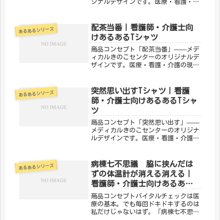
ジナルデザインです。医療・看護・介
護の現場で働く方々へ向けた、ちょっ
とユーモアのあるTシャツ。日常使い
はもちろん、プレゼントにもぴったり
配茶当番｜看護師・介護士向
あるあるシリーズ
です。「メディカルきのこセンター」
けあるあるTシャツ
が...
商品コンセプト「配茶当番」——メデ
ィカルきのこセンターのオリジナルデ
ザインです。医療・看護・介護の現場
で働く方々へ向けた、ちょっとユーモ
アのあるTシャツ。日常使いはもちろ
ん、プレゼントにもぴったりです。
突然思い出すTシャツ｜看護
あるあるシリーズ
「メディカルきのこセンター」が手が
師・介護士向けあるあるTシャ
ける...
ツ
商品コンセプト「突然思い出す」——
メディカルきのこセンターのオリジナ
ルデザインです。医療・看護・介護の
現場で働く方々へ向けた、ちょっとユ
ーモアのあるTシャツ。日常使いはも
ちろん、プレゼントにもぴったりで
病棟七不思議 脇に挟んだは
あるあるシリーズ
す。「メディカルきのこセンター」が
ずの体温計が消える消える｜
手が...
看護師・介護士向けあるあるT
シャツ
商品コンセプトバイタルチェックは医
療の基本。でも毎回ドキドキするのは
私だけじゃないはず。「病棟七不思
議 脇に挟んだはずの体温計が消える