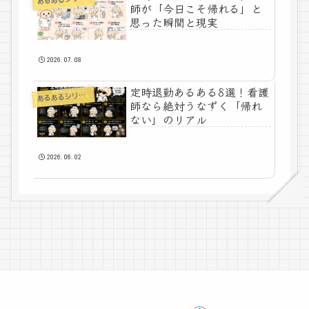
師が「今日こそ帰れる」と
思った瞬間と現実
2026.07.08
定時退勤あるある8選！看護
あ
るあるシリーズ
師なら絶対うなずく「帰れ
ない」のリアル
2026.06.02