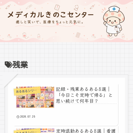
残業
記録・残業あるある8選｜
あ
るあるシリーズ
「今日こそ定時で帰る」と
思い続けて何年目？
2026.07.25
定時退勤あるある8選｜看護
あ
るあるシリーズ