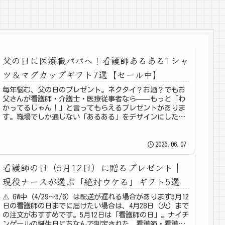
父の日に医療職パパへ！看護師あるあるTシャ
ツ＆マグカップギフト7選【セール中】
毎年悩む、父の日のプレゼント。ネクタイ？お酒？でもお
父さんが看護師・介護士・医療従事者なら——もっと「わ
かってるじゃん！」と言ってもらえるプレゼントがありま
す。職場でしか通じない「あるある」をデザインにしたメ
ディカルきのこセンターのTシャツ...
2026.06.07
看護師の日（5月12日）に贈るプレゼント｜
現役ナースが選ぶ「絶対ウケる」ギフト5選
⚠️ GW中（4/29〜5/6）は配送が遅れる場合があります5月12
日の看護師の日までに届けたい場合は、4月28日（火）まで
の注文がおすすめです。5月12日は「看護師の日」。ナイチ
ンゲールの誕生日にちなんで制定された、看護師・看護学