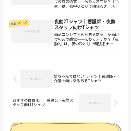
けのあの感覚——伝わりますか？「当
直」は、夜中ひとりで頑張るナース・
スタッフのリアルをユーモラスに表現
したデザインです。夜勤仲間への共感
とエールを込めて。「メディカルきの
夜勤2Tシャツ｜看護師・夜勤
夜勤シリーズ
こセンター」が手がけるこのデザイン
スタッフ向けTシャツ
は...
商品コンセプト夜勤あるある、夜勤明
けのあの感覚——伝わりますか？「夜
勤2」は、夜中ひとりで頑張るナー
ス・スタッフのリアルをユーモラスに
表現したデザインです。夜勤仲間への
共感とエールを込めて。「メディカル
きのこセンター」が手がけるこのデザ
イン...
姉ちゃんではないTシャツ｜看護師・
介護士向けあるあるTシャツ
おすすめは昼間。｜看護師・夜勤ス
タッフ向けTシャツ