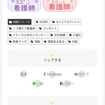
夜勤シリーズ
SUZURI
オリジナルTシャツ
こう見えて看護師
プレゼント
メディカルきのこセンター
交代勤務
介護士
医療グッズ
夜勤
夜勤あるある
日勤
シェアする
X
Facebook
はてブ
LINE
コピー