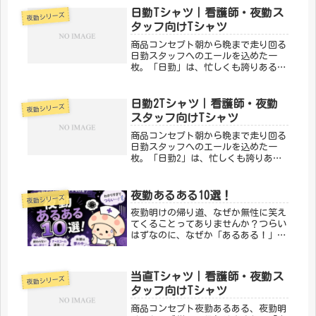
勤仲間への共感とエールを込めて。
日勤Tシャツ｜看護師・夜勤ス
夜勤シリーズ
「メディカルきのこセンター」が手が
タッフ向けTシャツ
ける...
商品コンセプト朝から晩まで走り回る
日勤スタッフへのエールを込めた一
枚。「日勤」は、忙しくも誇りある日
勤の日常をデザインにしました。毎日
よく頑張っています！「メディカルき
のこセンター」が手がけるこのデザイ
日勤2Tシャツ｜看護師・夜勤
夜勤シリーズ
ンは、医療・介護の現場で働く人たち
スタッフ向けTシャツ
の"...
商品コンセプト朝から晩まで走り回る
日勤スタッフへのエールを込めた一
枚。「日勤2」は、忙しくも誇りある
日勤の日常をデザインにしました。毎
日よく頑張っています！「メディカル
きのこセンター」が手がけるこのデザ
夜勤あるある10選！
夜勤シリーズ
インは、医療・介護の現場で働く人た
夜勤明けの帰り道、なぜか無性に笑え
ちの...
てくることってありませんか？つらい
はずなのに、なぜか「あるある！」と
笑ってしまう——そんな夜勤のリアル
を10個集めました。① 夜勤前日、謎
に眠れない「今夜は早く寝なきゃ」と
当直Tシャツ｜看護師・夜勤ス
夜勤シリーズ
思えば思うほど目が冴える。結局ス
タッフ向けTシャツ
マ...
商品コンセプト夜勤あるある、夜勤明