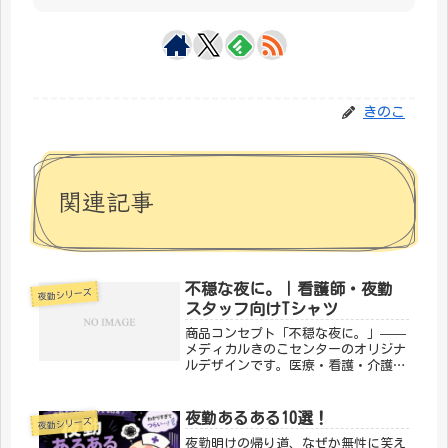
きのこ
関連記事
不穏な夜に。｜看護師・夜勤
夜勤シリーズ
スタッフ向けTシャツ
商品コンセプト「不穏な夜に。」——
メディカルきのこセンターのオリジナ
ルデザインです。医療・看護・介護の
現場で働く方々へ向けた、ちょっとユ
ーモアのあるTシャツ。日常使いはも
ちろん、プレゼントにもぴったりで
夜勤あるある10選！
夜勤シリーズ
す。「メディカルきのこセンター」が
夜勤明けの帰り道、なぜか無性に笑え
手が...