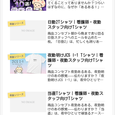
てくることってありませんか？つらい
はずなのに、なぜか「あるある！」と
笑ってしまう——そんな夜勤のリアル
を10個集めました。① 夜勤前日、謎
に眠れない「今夜は早く寝なきゃ」と
日勤2Tシャツ｜看護師・夜勤
夜勤シリーズ
思えば思うほど目が冴える。結局ス
スタッフ向けTシャツ
マ...
商品コンセプト朝から晩まで走り回る
日勤スタッフへのエールを込めた一
枚。「日勤2」は、忙しくも誇りある
日勤の日常をデザインにしました。毎
日よく頑張っています！「メディカル
きのこセンター」が手がけるこのデザ
夜勤明けJCS I-1 Tシャツ｜看
夜勤シリーズ
インは、医療・介護の現場で働く人た
護師・夜勤スタッフ向けTシャ
ちの...
ツ
商品コンセプト夜勤あるある、夜勤明
けのあの感覚——伝わりますか？「夜
勤明けJCS I-1」は、夜中ひとりで頑
張るナース・スタッフのリアルをユー
モラスに表現したデザインです。夜勤
仲間への共感とエールを込めて。「メ
当直Tシャツ｜看護師・夜勤ス
夜勤シリーズ
ディカルきのこセンター」が手が...
タッフ向けTシャツ
商品コンセプト夜勤あるある、夜勤明
けのあの感覚——伝わりますか？「当
直」は、夜中ひとりで頑張るナース・