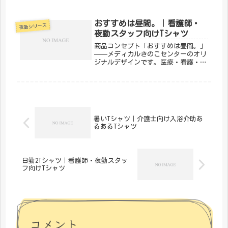
スタッフのリアルをユーモラスに表現
したデザインです。夜勤仲間への共感
とエールを込めて。「メディカルきの
おすすめは昼間。｜看護師・
夜勤シリーズ
こセンター」が手がけるこのデザイン
夜勤スタッフ向けTシャツ
は...
商品コンセプト「おすすめは昼間。」
——メディカルきのこセンターのオリ
ジナルデザインです。医療・看護・介
護の現場で働く方々へ向けた、ちょっ
とユーモアのあるTシャツ。日常使い
はもちろん、プレゼントにもぴったり
です。「メディカルきのこセンター」
が...
暑いTシャツ｜介護士向け入浴介助あ
るあるTシャツ
日勤2Tシャツ｜看護師・夜勤スタッ
フ向けTシャツ
コメント