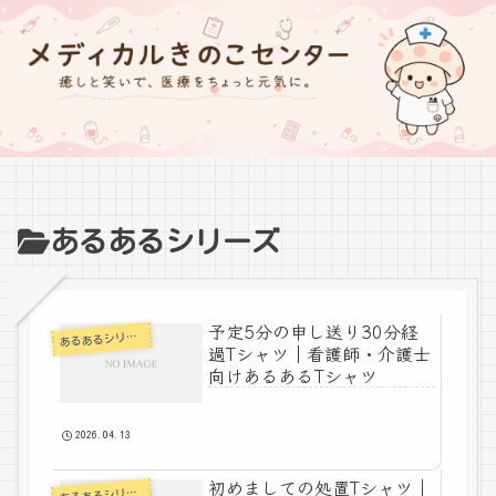
あるあるシリーズ
予定5分の申し送り30分経
あ
るあるシリーズ
過Tシャツ｜看護師・介護士
向けあるあるTシャツ
2026.04.13
初めましての処置Tシャツ｜
あ
るあるシリーズ