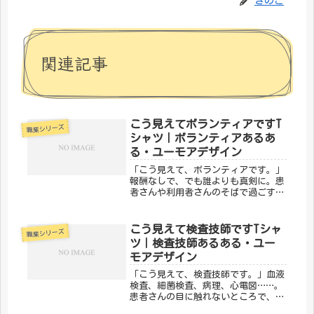
きのこ
関連記事
こう見えてボランティアですT
職業シリーズ
シャツ｜ボランティアあるあ
る・ユーモアデザイン
「こう見えて、ボランティアです。」
報酬なしで、でも誰よりも真剣に。患
者さんや利用者さんのそばで過ごす時
間を大切にしているのがボランティア
の方々です。そんなボランティアの誇
りをユーモラスに込めたのが、メディ
こう見えて検査技師ですTシャ
職業シリーズ
カルきのこセンターの「こう見えてボ
ツ｜検査技師あるある・ユー
ラ...
モアデザイン
「こう見えて、検査技師です。」血液
検査、細菌検査、病理、心電図……。
患者さんの目に触れないところで、診
断の根拠を作り出しているのが検査技