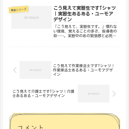
を持つプロフェッショナルです。そん
な助産師の誇りをユーモラスに表現し
こう見えて実習生ですTシャツ
職業シリーズ
たのが、メディカルきのこセンターの
｜実習生あるある・ユーモア
「...
デザイン
「こう見えて、実習生です。」慣れな
い環境、覚えることの多さ、指導者の
目……。実習中のあの緊張感と必死さ
は、医療・福祉系を目指す人なら誰も
が経験するもの。そんな実習生のリア
ルをユーモアに込めたのが、メディカ
ルきのこセンターの「こう見えて実習
生...
こう見えて作業療法士ですTシャツ｜
作業療法士あるある・ユーモアデザ
イン
こう見えて介護士ですTシャツ｜介護
士あるある・ユーモアデザイン
コメント