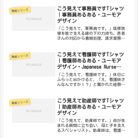
師です。そんな縁の下の力持ちの誇り
を、メディカルきのこセンターの「こ
こう見えて事務員ですTシャツ
職業シリーズ
う見えて検査技師です。」デザインで
｜事務員あるある・ユーモア
ユ...
デザイン
「こう見えて、事務員です。」医療現
場を陰で支える縁の下の力持ち。患者
さんの対応から書類処理、請求業務ま
で、なくてはならない存在が事務員で
す。「裏方」だからこそわかる大変さ
とやりがいを、メディカルきのこセン
こう見えて看護師ですTシャツ
職業シリーズ
ターの「こう見えて事務員です。」デ
｜看護師あるある・ユーモア
ザ...
デザイン・Japanese Nurse
Shirt
「こう見えて、看護師です。」休日に
ふらっと出かけると、「え、看護師さ
んなんですか！？」と驚かれた経験、
ありませんか？白衣を脱いだら、ただ
の人。でも心の中には、採血・点滴・
急変対応で磨かれたプロの感覚がしっ
こう見えて助産師ですTシャツ
職業シリーズ
かり宿っている。そんな看護師のあの
｜助産師あるある・ユーモア
独...
デザイン
「こう見えて、助産師です。」命が生
まれる瞬間に立ち会い、母と子を支え
るスペシャリスト。助産師は、看護師
資格に加えてさらなる専門知識と技術