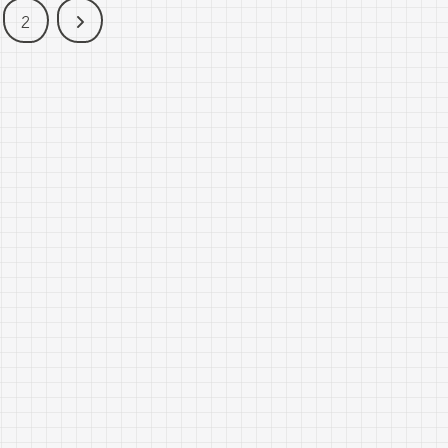
次
2
へ