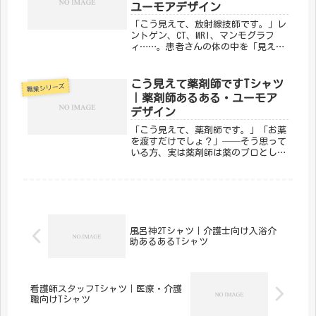
ユーモアデザイン
「こう見えて、放射線技師です。」レ
ントゲン、CT、MRI、マンモグラフ
ィ……。患者さんの体の中を「見える
化」して、診断を支えるのが放射線技
師です。そんな縁の下の力持ちの誇り
をユーモラスに表現したのが、メディ
こう見えて薬剤師ですTシャツ
職業シリーズ
カルきのこセンターの「こう見えて
｜薬剤師あるある・ユーモア
放...
デザイン
「こう見えて、薬剤師です。」「お薬
を渡すだけでしょ？」──そう思って
いる方、実は薬剤師は薬のプロとし
て、服薬指導・相互作用チェック・在
庫管理まで幅広い専門知識を日々駆使
しています。そんな薬剤師の実態とユ
ーモアを込めたのが、メディカルきの
こセ...
風呂神2Tシャツ｜介護士向け入浴介
助あるあるTシャツ
看護師スタッフTシャツ｜医療・介護
職向けTシャツ