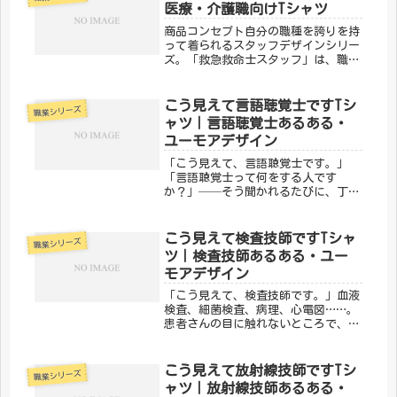
ロが歯科衛生士。その誇りをユーモラ
医療・介護職向けTシャツ
スに...
商品コンセプト自分の職種を誇りを持
って着られるスタッフデザインシリー
ズ。「救急救命士スタッフ」は、職場
でも普段使いでもOKな一枚です。仕事
への愛着をさりげなく表現しましょ
う。「メディカルきのこセンター」が
こう見えて言語聴覚士ですTシ
職業シリーズ
手がけるこのデザインは、医療・介護
ャツ｜言語聴覚士あるある・
の...
ユーモアデザイン
「こう見えて、言語聴覚士です。」
「言語聴覚士って何をする人です
か？」──そう聞かれるたびに、丁寧
に説明してきた方も多いのではないで
しょうか。ことばのリハビリ、嚥下訓
練、聴覚支援。専門的なスキルを持ち
こう見えて検査技師ですTシャ
職業シリーズ
ながら、なかなか知られていないのが
ツ｜検査技師あるある・ユー
言語聴覚...
モアデザイン
「こう見えて、検査技師です。」血液
検査、細菌検査、病理、心電図……。
患者さんの目に触れないところで、診
断の根拠を作り出しているのが検査技
師です。そんな縁の下の力持ちの誇り
を、メディカルきのこセンターの「こ
こう見えて放射線技師ですTシ
職業シリーズ
う見えて検査技師です。」デザインで
ャツ｜放射線技師あるある・
ユ...