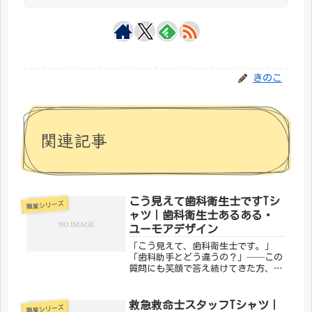
きのこ
関連記事
こう見えて歯科衛生士ですTシ
職業シリーズ
ャツ｜歯科衛生士あるある・
ユーモアデザイン
「こう見えて、歯科衛生士です。」
「歯科助手とどう違うの？」──この
質問にも笑顔で答え続けてきた方、多
いのではないでしょうか。歯周病の管
理から予防処置、患者指導まで、専門
的な知識と技術で口腔の健康を守るプ
救急救命士スタッフTシャツ｜
職業シリーズ